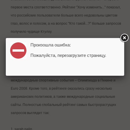
первое места соответственно. Рейтинг "Хочу изменить..." показал,
что российские пользователи больше всего недовольны цветом
глаз, волос и голосом, а на вопрос "Кто такой...?" больше запросов
получило чудище Ктулху.
Произошла ошибка:
В дополнение к российским рейтингам на сайте Google Zeitgeist
Пожалуйста, перезагрузите страницу.
2008 компания Google опубликовала данные о том, какие темы
были интересны пользователям в мировом масштабе. В этом году
в список самых быстрорастущих запросов вошли ярчайшие
международные спортивные события – Олимпиада в Пекине и
Euro 2008. Кроме того, в рейтинге оказались сразу несколько
американских политиков, а также международные социальные
сайты. Полностью глобальный рейтинг самых быстрорастущих
запросов выглядит так:
1. sarah palin