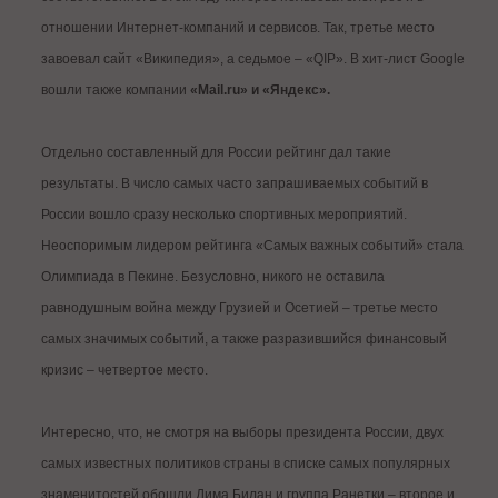
отношении Интернет-компаний и сервисов. Так, третье место
завоевал сайт «Википедия», а седьмое – «QIP». В хит-лист Google
вошли также компании
«Mail.ru» и «Яндекс».
Отдельно составленный для России рейтинг дал такие
результаты. В число самых часто запрашиваемых событий в
России вошло сразу несколько спортивных мероприятий.
Неоспоримым лидером рейтинга «Самых важных событий» стала
Олимпиада в Пекине. Безусловно, никого не оставила
равнодушным война между Грузией и Осетией – третье место
самых значимых событий, а также разразившийся финансовый
кризис – четвертое место.
Интересно, что, не смотря на выборы президента России, двух
самых известных политиков страны в списке самых популярных
знаменитостей обошли Дима Билан и группа Ранетки – второе и