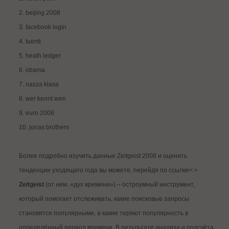
2. beijing 2008
3. facebook login
4. tuenti
5. heath ledger
6. obama
7. nasza klasa
8. wer kennt wen
9. euro 2008
10. jonas brothers
Более подробно изучить данные Zeitgeist 2008 и оценить
тенденции уходящего года вы можете, перейдя по ссылке<.>
Zeitgeist
(от нем. «дух времени») – остроумный инструмент,
который помогает отслеживать, какие поисковые запросы
становятся популярными, а какие теряют популярность в
определённый период времени. В результате анализа и подсчёта