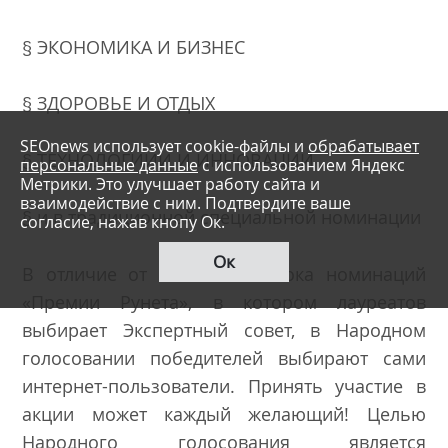
§ ЭКОНОМИКА И БИЗНЕС
§ ЗДОРОВЬЕ И ОТДЫХ
SEOnews использует cookie-файлы и
обрабатывает
§ ТЕХНОЛОГИИИ И ИННОВАЦИИ
персональные данные
с использованием Яндекс
Метрики. Это улучшает работу сайта и
взаимодействие с ним. Подтвердите ваше
§ и в традиционной специальной номинации
согласие, нажав кнопу Ок.
Ок
В отличие от основного блока номинаций
«Премии Рунета», в котором лауреатов
выбирает Экспертный совет, в Народном
голосовании победителей выбирают сами
интернет-пользователи. Принять участие в
акции может каждый желающий! Целью
Народного голосования является