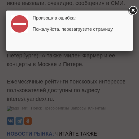
июне вызвали, очевидно, сообщения в СМИ.
Произошла ошибка:
Кроме того, среди июньских интересов -
праздники, фильмы ("Ледниковый период 3"
Пожалуйста, перезагрузите страницу.
занимает третью строчку рейтинга), фестивали
(наиболее заметный – Sensation White в Санкт-
Петербурге). А также Милен Фармер и ее
концерты в Москве и Питере.
Ежемесячные рейтинги поисковых интересов
пользователей доступны по адресу
interes\.yandex\.ru
.
Теги:
Поиск
Пресс-релизы
Запросы
Клиентам
НОВОСТИ РЫНКА:
ЧИТАЙТЕ ТАКЖЕ