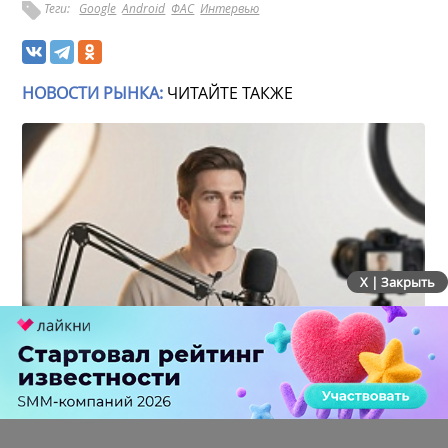
Теги:
Google
Android
ФАС
Интервью
НОВОСТИ РЫНКА:
ЧИТАЙТЕ ТАКЖЕ
X | Закрыть
Российский рынок инфлюенс-маркетинга вошел в
фазу стагнации после нескольких лет роста
0 КОММЕНТАРИЕВ