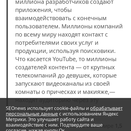
миллиона разработчиков создают
приложения, чтобы
взаимодействовать с конечным
пользователем. Миллионы компаний
по всему миру находят контакт с
потребителями своих услуг и
продукции, используя поисковики.
Что касается YouTube, то миллионы
создателей контента — от крупных
телекомпаний до девушек, которые
запускают видеоканалы из своей
комнаты о прическах и макияже,—
находят аудиторию через эту
платформу».
SEOnews использует cookie-файлы и
обрабатывает
персональные данные
с использованием Яндекс
Метрики. Это улучшает работу сайта и
взаимодействие с ним. Подтвердите ваше
По последним измерениям, во всем мире
1,5
согласие, нажав кнопу Ок.