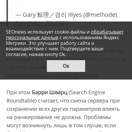
— Gary 鯨理／경리 Illyes (@methode)
November 23, 2020
SEOnews использует cookie-файлы и
обрабатывает
персональные данные
с использованием Яндекс
Илш отметил, что когда поисковик
Метрики. Это улучшает работу сайта и
взаимодействие с ним. Подтвердите ваше
обнаруживает эти изменения на сайте, то это
согласие, нажав кнопу Ок.
побуждает его заново определять скорость и
Ок
частоту сканирования, чтобы
приспособиться к новым условиям.
При этом
Барри Шварц
(Search Engine
Roundtable) считает, что смена сервера при
сохранении всех других параметров влиять
на ранжирование не должна. Проблемы
могут возникнуть лишь в том случае, если