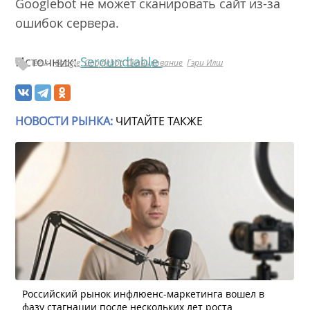
Googlebot не может сканировать сайт из-за
ошибок сервера.
Источник:
Seroundtable
Теги:
Google
Googlebot
Сканирование
Гэри Илш
НОВОСТИ РЫНКА:
ЧИТАЙТЕ ТАКЖЕ
Российский рынок инфлюенс-маркетинга вошел в
фазу стагнации после нескольких лет роста