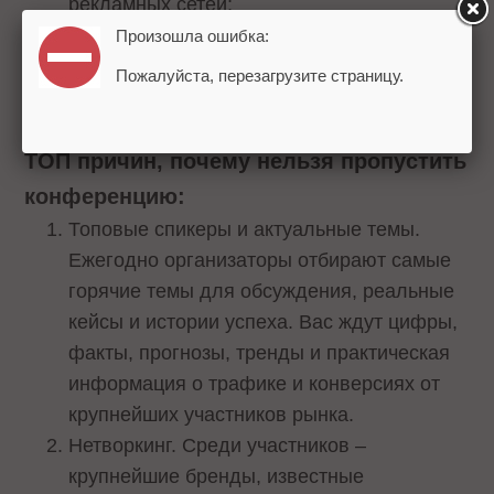
рекламных сетей;
директоров по продажам и маркетингу;
Произошла ошибка:
веб-мастеров и владельцев собственных
Пожалуйста, перезагрузите страницу.
рекламных площадок.
ТОП причин, почему нельзя пропустить
конференцию
:
Топовые спикеры и актуальные темы.
Ежегодно организаторы отбирают самые
горячие темы для обсуждения, реальные
кейсы и истории успеха. Вас ждут цифры,
факты, прогнозы, тренды и практическая
информация о трафике и конверсиях от
крупнейших участников рынка.
Нетворкинг. Среди участников –
крупнейшие бренды, известные