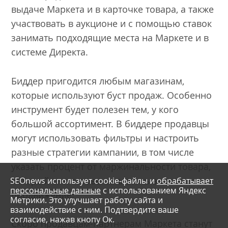
выдаче Маркета и в карточке товара, а также
участвовать в аукционе и с помощью ставок
занимать подходящие места на Маркете и в
системе Директа.
Биддер пригодится любым магазинам,
которые используют буст продаж. Особенно
инструмент будет полезен тем, у кого
большой ассортимент. В биддере продавцы
могут использовать фильтры и настроить
разные стратегии кампании, в том числе
указать процент от маржинальности товара,
который они готовы заплатить за его
SEOnews использует cookie-файлы и
обрабатывает
персональные данные
с использованием Яндекс
продвижение.
Метрики. Это улучшает работу сайта и
взаимодействие с ним. Подтвердите ваше
согласие, нажав кнопу Ок.
Скоро продавцам-партнерам Маркета станут