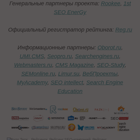
Генеральные партнеры проекта
:
Rookee
,
1st
SEO EnerGy
Официальный регистратор рейтинга:
Reg.ru
Информационные партнеры
:
Oborot.ru
,
UMI.CMS
,
Seopro.ru
,
Searchengines.ru
,
Webmasters.ru
,
CMS Magazine
,
SEO-Study
,
SEMonline.ru
,
Limur.su
,
ВебПроекты
,
MyAcademy
,
SEO intellect
,
Search Engine
Education
Теги:
Рейтинги
Рейтинг SEO-компаний
Рейтинг