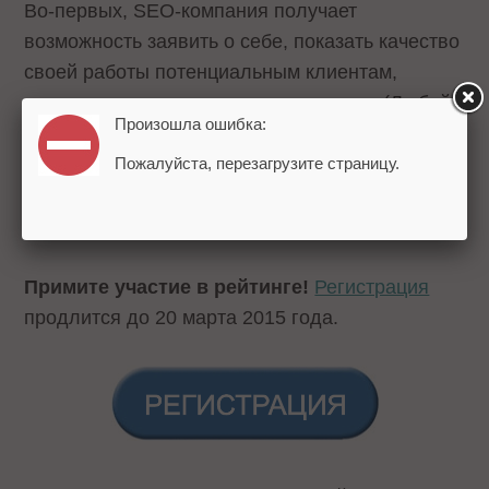
Во-первых, SEO-компания получает
возможность заявить о себе, показать качество
своей работы потенциальным клиентам,
увеличить лояльность существующих. (Любой
Произошла ошибка:
заказчик гордится тем, что его подрядчик —
ЛУЧШАЯ компания на рынке). Во-вторых, для
Пожалуйста, перезагрузите страницу.
SEO-компаний это дополнительный
информационный повод для PR и рекламы.
Примите участие в рейтинге!
Регистрация
продлится до 20 марта 2015 года.