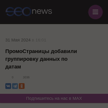
≡
31 Мая 2024
в 16:01
ПромоСтраницы добавили
группировку данных по
датам
0
3036
Подпишитесь на нас в MAX