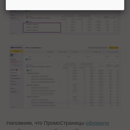
Напомним, что ПромоСтраницы
обновили