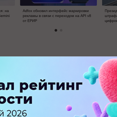
я: на
Adfox обновил интерфейс маркировки
Презид
Gemini
рекламы в связи с переходом на API v8
штрафа
от ЕРИР
цифро
В
ПЕРЕЙТИ НА ПОЛНУЮ ВЕРСИЮ
© SEOnews.ru Все права защищены. 2026