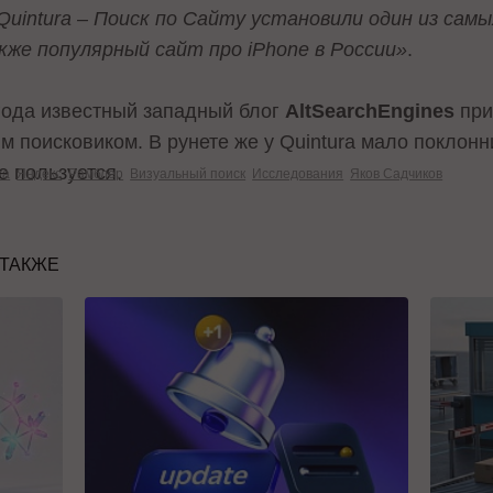
Quintura – Поиск по Сайту установили один из сам
кже популярный сайт про iPhone в России»
.
 года известный западный блог
AltSearchEngines
при
 поисковиком. В рунете же у Quintura мало поклонн
е пользуется.
ra
Яндекс
Рамблер
Визуальный поиск
Исследования
Яков Садчиков
 ТАКЖЕ