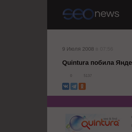
9 Июля 2008
в 07:56
Quintura побила Янд
0
5137