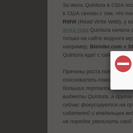
За июль Quintura в США пос
в США связан с тем, что по
RWW
(Read Write Web), у 
этого года
Quintura начала 
только на сайте модного м
например,
Blender.com
и
S
Quintura идет с сайтов, со
Причины роста популярност
сооснователь поисковой си
больших порталов, наприме
виджеты Quintura, а друг
сейчас фокусируется на пр
издателей и владельцев ве
на порядок увеличить свой