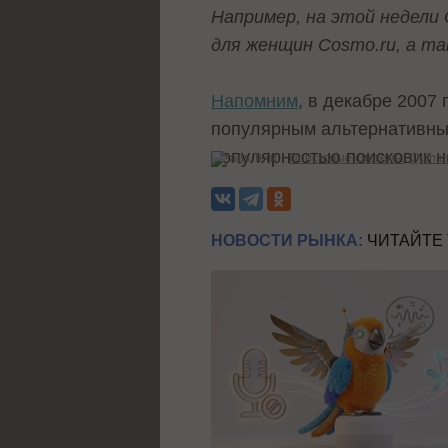
Например, на этой недели 
для женщин Cosmo.ru, а та
Напомним
, в декабре 2007
популярным альтернативным
популярностью поисковик н
Теги:
Поисковые системы
Quintu
НОВОСТИ РЫНКА:
ЧИТАЙТЕ