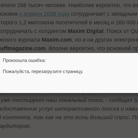
етило 266 тысяч человек. Наиболее вероятно, что вз
исковик
с апреля 2008 года
сотрудничает с западным
которого 1,2 миллиона посетителей в месяц и 160 000
сотрудничать с холдингом
Maxim Digital
. Поиск от Q
ужского журнала
Maxim.com
, но и на других электро
tuffmagazine.com
. Вполне вероятно, что основной п
трудничающих с поисковой системой.
Произошла ошибка:
Пожалуйста, перезагрузите страницу.
и Quintura подтвердил и
Яков Садчиков
, исполните
стемы.
«Рост аудитории и популярности в США связ
р, Maxim.com и ReadWriteWeb уже установили поис
ие уже тестируют наш локальный поиск,
- сообщил
S
едоставление услуг интерактивного поиска и навиг
б контента, так как на это есть большой спрос. П
 аудиторию.