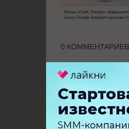
Эпоха «Окей, Google» завершаетс
смену Google Assistant приходит 
0 КОММЕНТАРИЕ