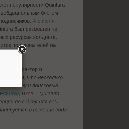
лет популярности Quintura
 вебдванольным блогом
 подписчиков.
А с июля
uintura был размещен не
нных ресурсах холдинга,
риток пользователей на
льный директор и
ан с тем, что несколько
к по сайту и поисковые
EOnews
Яков. -
Quintura
ации по сайту для веб-
ланируется в течение года