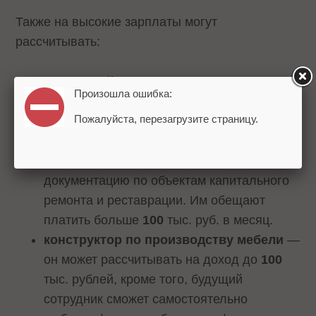
Также на высокие зарплаты могут
рассчитывать:
системный администратор
с вечерним
Произошла ошибка:
графиком в компании, занимающейся
Пожалуйста, перезагрузите страницу.
IPTV,
инженер-проектировщик
, который
сможет разработать проектную
документацию по объектам капитального
ремонта и реставрации. Им обещают
платить больше
100
тыс. руб. в месяц.
конструктор по производству мебели
—
он может рассчитывать на доход до
100
тыс. рублей, кроме того, будущий
сотрудник сможет самостоятельно