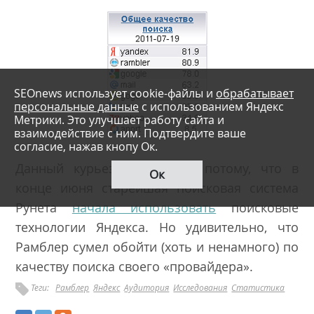
SEOnews использует cookie-файлы и
обрабатывает
персональные данные
с использованием Яндекс
Метрики. Это улучшает работу сайта и
взаимодействие с ним. Подтвердите ваше
согласие, нажав кнопу Ок.
Данный курьез произошел потому, что в
Ок
конце июня старейшая поисковая система
Рунета
начала использовать
поисковые
технологии Яндекса. Но удивительно, что
Рамблер сумел обойти (хоть и ненамного) по
качеству поиска своего «провайдера».
Теги:
Рамблер
Яндекс
Аудитория
Исследования
Статистика