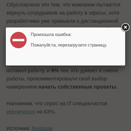
Обусловлено это тем, что компании пытаются
вернуть сотрудников на работу в офисы, хотя
разработчики уже привыкли к дистанционной
деятельности. Удаленная работа и гибкий
Произошла ошибка:
график для них на втором месте по важности
Пожалуйста, перезагрузите страницу.
после дохода.
В исследовании также указано, что
8%
тех, кто
оставил работу, и
9%
тех, кто думает о смене
работы, прокомментировали свой выбор
намерением
начать собственные проекты
.
Напомним, что спрос на IT-специалистов
увеличился
на 63%.
Источник:
Rusbase