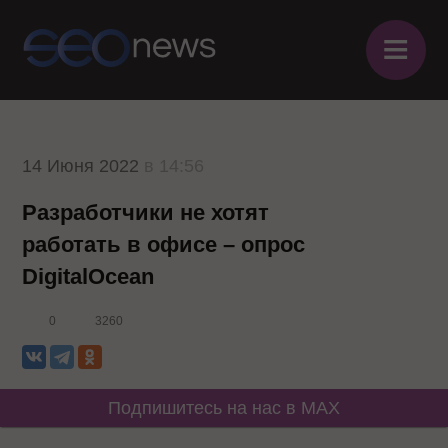
≡
14 Июня 2022
в 14:56
Разработчики не хотят
работать в офисе – опрос
DigitalOcean
0
3260
Подпишитесь на нас в MAX