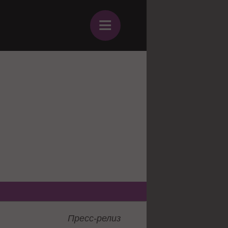
≡
Пресс-релиз