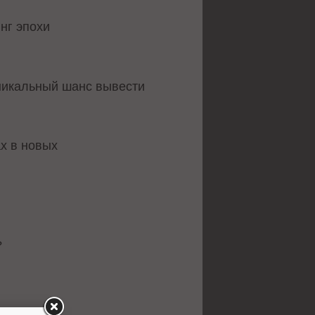
нг эпохи
никальный шанс вывести
ах в новых
?
.