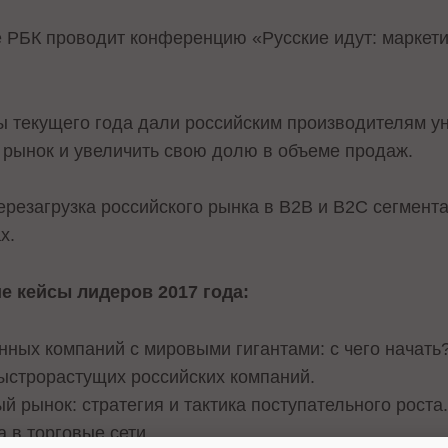
е РБК проводит конференцию «Русские идут: маркети
ы текущего года дали российским производителям у
 рынок и увеличить свою долю в объеме продаж.
ерезагрузка российского рынка в B2B и B2C сегмент
х.
е кейсы лидеров 2017 года:
нных компаний с мировыми гигантами: с чего начать
быстрорастущих российских компаний.
й рынок: стратегия и тактика поступательного роста
 в торговые сети.