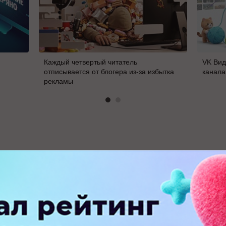
Каждый четвертый читатель
VK Вид
отписывается от блогера из-за избытка
канала
рекламы
В