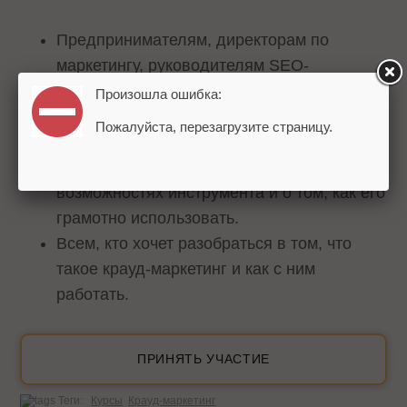
Предпринимателям, директорам по
маркетингу, руководителям SEO-
департаментов поможет понять процесс и
Произошла ошибка:
возможности крауд-маркетинга и
Пожалуйста, перезагрузите страницу.
определить точки контроля подрядчика.
SEO-специалистам даст представление о
возможностях инструмента и о том, как его
грамотно использовать.
Всем, кто хочет разобраться в том, что
такое крауд-маркетинг и как с ним
работать.
ПРИНЯТЬ УЧАСТИЕ
Теги:
Курсы
Крауд-маркетинг