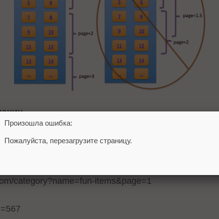
раниц
Произошла ошибка:
на содержать полный URL, чтобы минимизировать ве
Пожалуйста, перезагрузите страницу.
om/category?name=fun-items&page=1
d=567