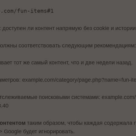
.
com
/
fun
-
items
#1
e
доступен ли контент напрямую без cookie и истории
олжны соответствовать следующим рекомендациям
вает тот же самый контент, что и две недели назад.
аметров: example.com/category/page.php?name=fun-i
отслеживаемые поисковыми системами: example.com/f
3.40
контентом
таким образом, чтобы каждая содержала re
> Google будет игнорировать.