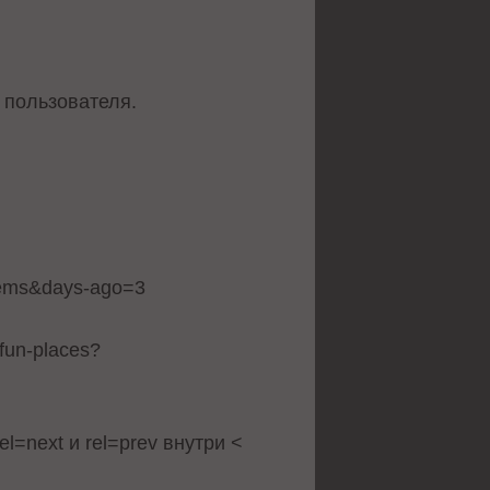
 пользователя.
:
tems&days-ago=3
un-places?
l=next и rel=prev внутри <