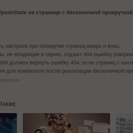
e/pushState на странице с бесконечной прокруткой
ь настроек при прокрутке страниц вверх и вниз.
цы, не входящие в серию, отдают 404 ошибку (наприм
99 должен вернуть ошибку 404, если страниц с конте
я для юзабилити после реализации бесконечной про
ебмастерам
 ТАКЖЕ