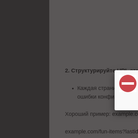
2. Структурируйте URL ст
Каждая страница долж
ошибки конфигурации
Хороший пример: example.c
example.com/fun-items?lasti