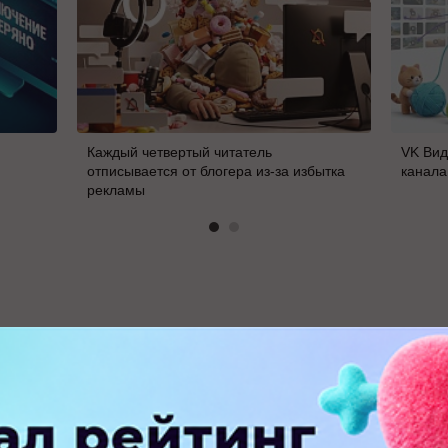
Каждый четвертый читатель
VK Вид
отписывается от блогера из-за избытка
канала
рекламы
В