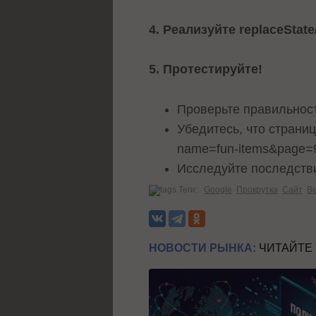
4. Реализуйте replaceStat
5. Протестируйте!
Проверьте правильност
Убедитесь, что страни
name=fun-items&page=9
Исследуйте последстви
Теги:
Google
Прокрутка
Сайт
В
НОВОСТИ РЫНКА:
ЧИТАЙТЕ