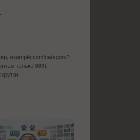
.
ер, example.com/category?
нтом только 998).
крутки.