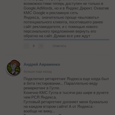
возможностями теперь доступен не только в
Google.AdWords, но и в Яндекс.Директ. Охватив
КМС Google и рекламную сеть
Яндекса, значительно проще «выловить»
потенциального клиента, посетившего ранее
сайт рекламодателя, и с помощью нового
персонального предложения вернуть его
обратно на сайт. Думаю все уже ждут
появления возможности использования в РСЯ
графических баннеров, а не только текстовых
-
0
+
Ответить
сообщений (пусть даже с картинкой).
Андрей Авраменко
больше года назад
Подключил ретаргетинг Яндекса еще когда был
в бета тестировании... Параллельно веду
ремаркетинг в Гугле.
Конечно КМС Гугла в тысячи раз шире в рунете
чем РСЯ Яндекса.
Гугловый ретаргетинг догоняет меня буквально
на каждом втором сайте! А от Яндекса -
вообще не вижу...