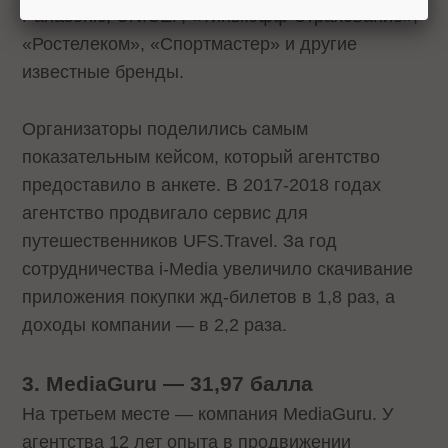
Panasonic, UNICEF, «Тинькофф Страхование»,
«Ростелеком», «Спортмастер» и другие
известные бренды.
Организаторы поделились самым
показательным кейсом, который агентство
предоставило в анкете. В 2017-2018 годах
агентство продвигало сервис для
путешественников UFS.Travel. За год
сотрудничества i-Media увеличило скачивание
приложения покупки жд-билетов в 1,8 раз, а
доходы компании — в 2,2 раза.
3. MediaGuru — 31,97 балла
На третьем месте — компания MediaGuru. У
агентства 12 лет опыта в продвижении