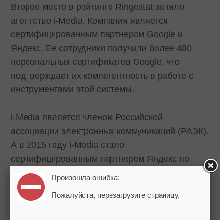
Второе место в рейтинге Ringostat заняло
агентство i-Media. Компания является
сертифицированным партнером Google и
Яндекс. Ее сотрудники получили более 480
персональных сертификатов Google, что
подтверждает их компетентность в работе с
инструментами этой системы.
i-Media является членом Российской
ассоциации электронных коммуникаций (РАЭК).
А в 2015 году i-Media стало
сертифицированным партнером Яндекс по
обучению.
Произошла ошибка:
Пожалуйста, перезагрузите страницу.
Агентство сотрудничает со средним и крупным
бизнесом, в числе заказчиков — Samsung,