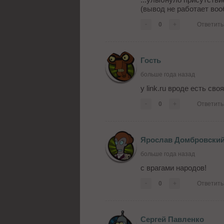
(вывод не работает во
-
0
+
Ответить
Гость
больше года назад
у link.ru вроде есть сво
-
0
+
Ответить
Ярослав Домбровски
больше года назад
с врагами народов!
-
0
+
Ответить
Сергей Павленко