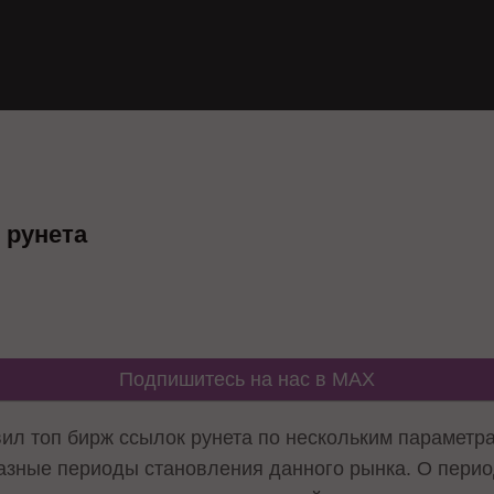
 рунета
Подпишитесь на нас в MAX
вил топ бирж ссылок рунета
по нескольким параметра
разные периоды становления данного рынка. О перио