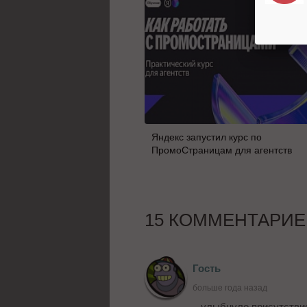
Яндекс запустил курс по
ПромоСтраницам для агентств
15 КОММЕНТАРИЕ
Гость
больше года назад
...улыбнуло присутстви