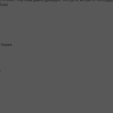
обще)
я биржа
й