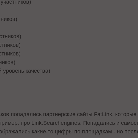
 участников)
тников)
астников)
стников)
астников)
ников)
ий уровень качества)
сков попадались партнерские сайты FatLink, которы
ример, про Link.Searchengines. Попадались и самос
тображались какие-то цифры по площадкам - но посл