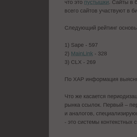
что это
пустышки
. Сайты в 
всего сайтов участвуют в б
Следующий рейтинг основыв
1) Sape - 597
2)
MainLink
- 328
3) CLX - 269
По XAP информация выясня
Что же касается периодиза
рынка ссылок. Первый – пе
и аналогов, специализирующ
- это системы контекстных 