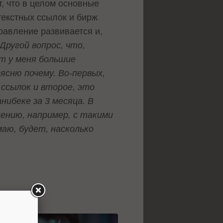
т, что в целом основные
екстных ссылок и бирж
правление развивается и,
Другой вопрос, что,
ет у меня большие
ясню почему. Во-первых,
ссылок и второе, это
ибеке за 3 месяца. В
ению, например, с такими
маю, будет, насколько