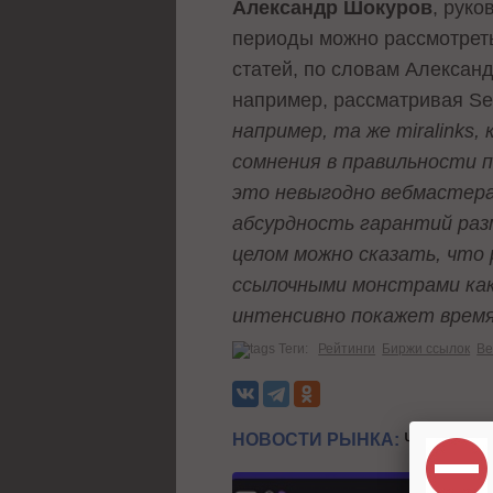
Александр Шокуров
, руко
периоды можно рассмотреть
статей, по словам Александ
например, рассматривая Seo
например, та же miralinks
сомнения в правильности п
это невыгодно вебмастера
абсурдность гарантий раз
целом можно сказать, что
ссылочными монстрами как 
интенсивно покажет врем
Теги:
Рейтинги
Биржи ссылок
Ве
НОВОСТИ РЫНКА:
ЧИТАЙТЕ