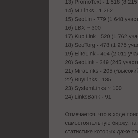
13) PromoText - 1 518 (8 215
14) M-Links - 1 262
15) SeoLin - 779 (1 648 учас
16) LBX ~ 300
17) KupiLink - 520 (1 762 уч
18) SeoTorg - 478 (1 975 уча
19) EliteLink - 404 (2 011 уч
20) SeoLink - 249 (245 участ
21) MiraLinks - 205 (*высок
22) BuyLinks - 135
23) SystemLinks ~ 100
24) LinksBank - 91
Отмечается, что в ходе пои
самостоятельную биржу, нап
статистике которых даже о