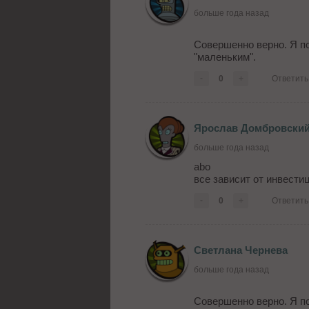
больше года назад
Совершенно верно. Я по
"маленьким".
-
0
+
Ответить
Ярослав Домбровски
больше года назад
abo
все зависит от инвестиц
-
0
+
Ответить
Светлана Чернева
больше года назад
Совершенно верно. Я по