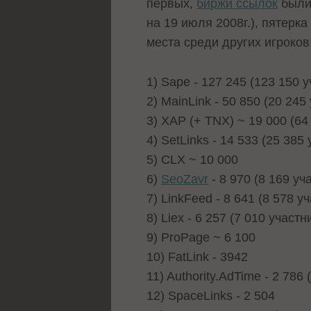
первых,
биржи ссылок
были 
на 19 июля 2008г.), пятерк
места среди других игроков
1) Sape - 127 245 (123 150 
2) MainLink - 50 850 (20 245
3) XAP (+ TNX) ~ 19 000 (64
4) SetLinks - 14 533 (25 385
5) CLX ~ 10 000
6)
SeoZavr
- 8 970 (8 169 уч
7) LinkFeed - 8 641 (8 578 у
8) Liex - 6 257 (7 010 участн
9) ProPage ~ 6 100
10) FatLink - 3942
11) Authority.AdTime - 2 786
12) SpaceLinks - 2 504