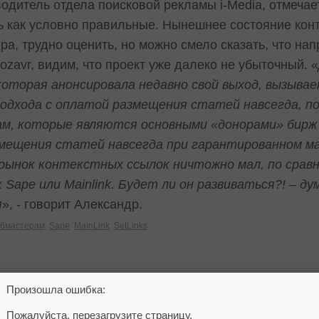
водитель отдела поисковой рекламы i-Media, отмечае
 как условно правильные. Нынешнее состояние конт
ра, трудно оценить, но можно смело сказать, что на
zavr, видим, что проект уже далеко не убыточный. «
, которая анонсировала недавно свой выход, вызыва
одхода с оплатой размещения статей навсегда, по
м, которые являются основными «донорами» бирж 
мещения статей навсегда при гарантированном ман
 рынок контекстных ссылок ничтожно мал, по сравн
Sape или Mainlink. Будет ли он развиваться?! – ду
я
», - говорит Александр.
бмастерам
Sape
MainLink
SetLinks
 ТАКЖЕ
Произошла ошибка:
Пожалуйста, перезагрузите страницу.