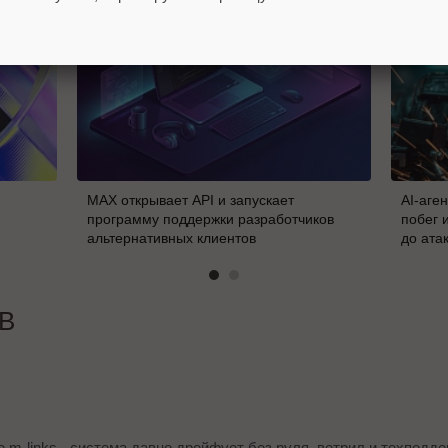
MAX открывает API и запускает
AI-аге
программу поддержки разработчиков
побег 
альтернативных клиентов
до ата
В
е m-links - система давно дрейфует без руля, ветрил и техподд