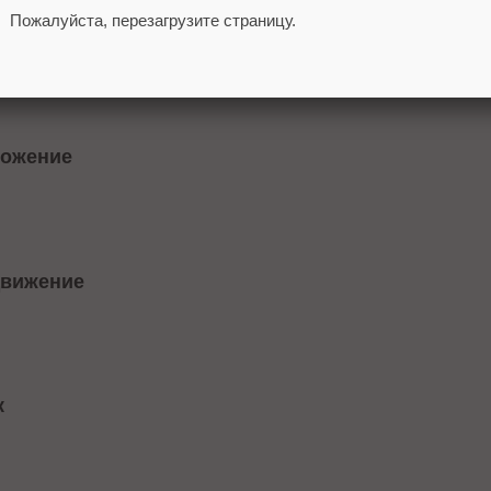
Пожалуйста, перезагрузите страницу.
имизация страниц приложения в Google Play и Ap
ложение
движение
к