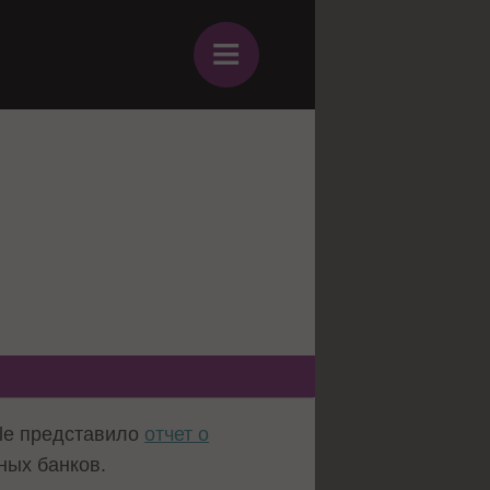
≡
ile представило
отчет о
ных банков.