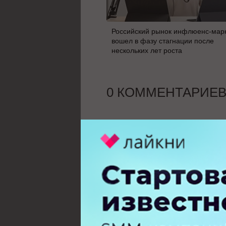
Российский рынок инфлюенс-мар
вошел в фазу стагнации после
нескольких лет роста
0 КОММЕНТАРИЕ