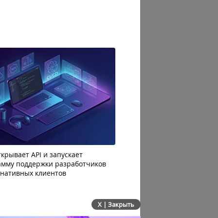
крывает API и запускает
AI-агенты OpenAI начали
амму поддержки разработчиков
побег из тестовой среды 
рнативных клиентов
до атаки
X | Закрыть