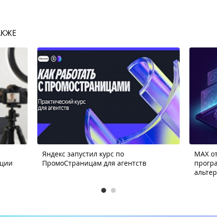
АКЖЕ
Яндекс запустил курс по
MAX от
ации
ПромоСтраницам для агентств
прогр
альте