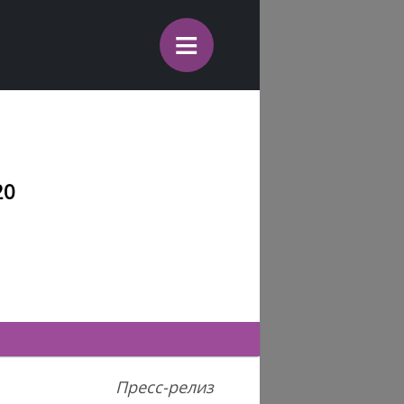
≡
20
Пресс-релиз