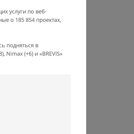
их услуги по веб-
ные о 185 854 проектах,
сь подняться в
), Nimax (+6) и «BREVIS»