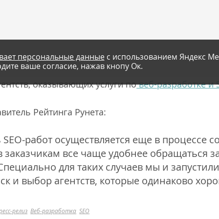
вает персональные данные
с использованием Яндекс Ме
дите ваше согласие, нажав кнопу Ок.
гентств, оказывающих услуги по
веб-разработке и
авитель Рейтинга Рунета:
ь SEO-работ осуществляется еще в процессе с
 заказчикам все чаще удобнее обращаться за
Специально для таких случаев мы и запустил
ск и выбор агентств, которые одинаково хоро
ресс-релиз
Веб-разработка
SEO