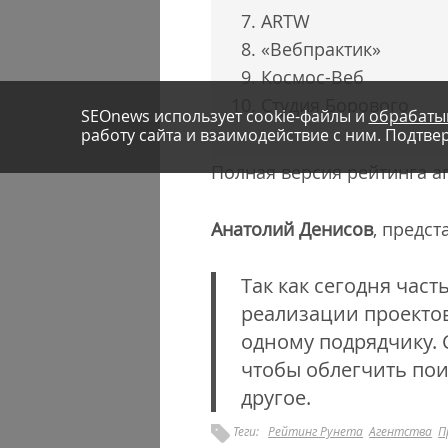
ARTW
«Вебпрактик»
Космос-Веб
Студия Борового
SEOnews использует cookie-файлы и
обрабаты
работу сайта и взаимодействие с ним. Подтвер
Полная версия рейтинга а
Анатолий Денисов
, предст
Так как сегодня част
реализации проектов
одному подрядчику. 
чтобы облегчить пои
другое.
Теги:
Рейтинг Рунета
Агентства
П