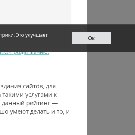
трики. Это улучшает
Ок
 SEO-продвижению.
оздания сайтов, для
 такими услугами к
и данный рейтинг —
шо умеют делать и то, и