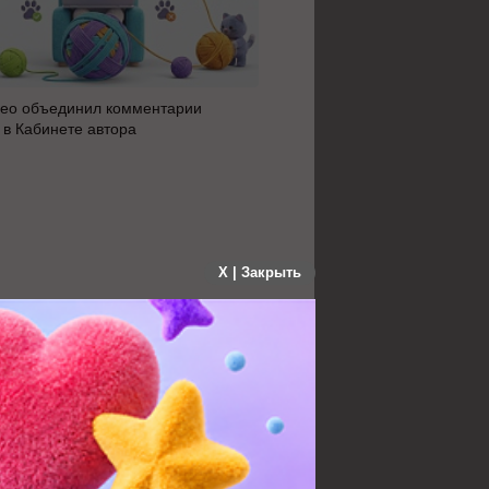
ео объединил комментарии
Яндекс 360 усилил блок AI 
 в Кабинете автора
автоматизацию: июльское 
сервисов
X | Закрыть