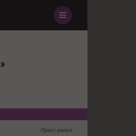
≡
19
Пресс-релиз