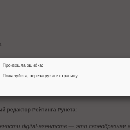
а
сь попасть сразу 26 новичкам. Причем, преимуществ
Произошла ошибка:
ну, Челябинска, Нижнего Новгорода, Волжского, Иван
Пожалуйста, перезагрузите страницу.
поднялись или опустились сразу на 10-20 позиций. П
авляют средний, а двое — нижний ценовой сегмент. 
 запоминающийся
дизайн сайта
можно даже с минима
ый редактор Рейтинга Рунета
:
ности digital-агентств — это своеобразная 