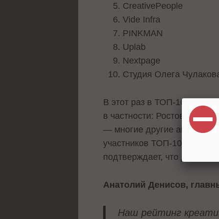
CreativePeople
Vide Infra
PINKMAN
Uplab
Nextpage
Студия Олега Чулаков
В этот раз в ТОП-100 удало
в частности: Ростова-на-До
— многие другие агентства 
участников ТОП-100 предст
подтверждает, что делать
Анатолий Денисов, главн
Наш рейтинг креатив