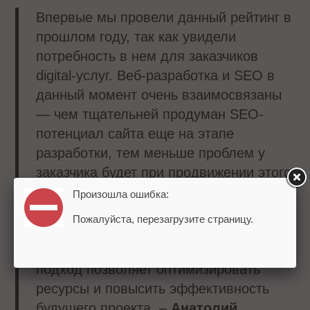
Впервые мы провели данный рейтинг в
прошлом году, так как увидели
потребность в нем для заказчиков
digital-услуг. Веб-разработка и SEO в
данный момент очень взаимосвязаны
— чем тщательней продуман SEO-
потенциал сайта еще на этапе
разработки, тем меньше проблем у
заказчика будет при продвижении этого
проекта в поисковиках. Многие
Произошла ошибка:
заказчики уже поняли это и
Пожалуйста, перезагрузите страницу.
предпочитают искать подрядчика сразу
с двумя этими компетенциями. Такой
подход позволяет оптимизировать
ресурсы и повысить эффективность
будущего проекта, –
Анатолий