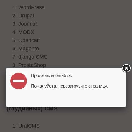
WordPress
Drupal
Joomla!
MODX
Opencart
Magento
django CMS
PrestaShop
Webasyst
Произошла ошибка:
TYPO3
Пожалуйста, перезагрузите страницу.
CMS ТОП-10 индивидуальных
(студийных) CMS
UralCMS