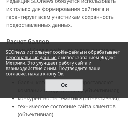
Редакция SEOnews обязуется использовать
их только для формирования рейтинга и
гарантирует всем участникам сохранность
предоставленных данных.
Расчет баллов
Итоговый балл в рейтинге складывается из
SEOnews использует cookie-файлы и
обрабатывает
персональные данные
с использованием Яндекс
субъективной и объективной оценки, а
Метрики. Это улучшает работу сайта и
именно:
взаимодействие с ним. Подтвердите ваше
согласие, нажав кнопу Ок.
баллы, которые клиенты проставляют
Ок
компании в ходе опроса (субъективная);
конкурентность тематики (объективная);
техническое состояние сайта клиентов
(объективная).