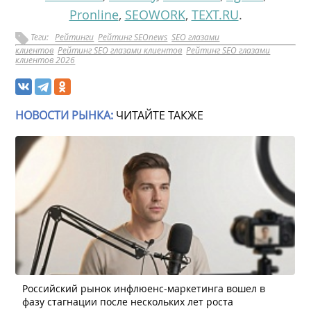
Pronline
,
SEOWORK
,
TEXT.RU
.
Теги:
Рейтинги
Рейтинг SEOnews
SEO глазами
клиентов
Рейтинг SEO глазами клиентов
Рейтинг SEO глазами
клиентов 2026
НОВОСТИ РЫНКА:
ЧИТАЙТЕ ТАКЖЕ
Российский рынок инфлюенс-маркетинга вошел в
фазу стагнации после нескольких лет роста