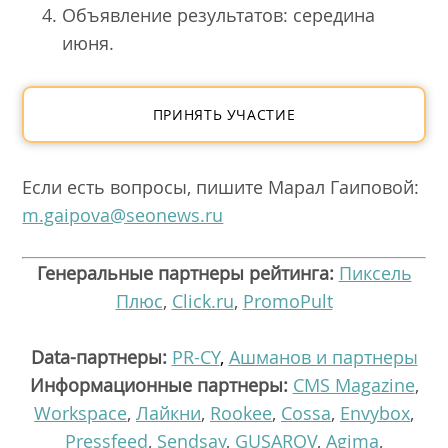
Объявление результатов: середина
июня.
ПРИНЯТЬ УЧАСТИЕ
Если есть вопросы, пишите Марал Гаиповой:
m.gaipova@seonews.ru
Генеральные партнеры рейтинга:
Пиксель
Плюс
,
Click.ru
,
PromoPult
Data-партнеры:
PR-CY
,
Ашманов и партнеры
Информационные партнеры:
CMS Magazine
,
Workspace
,
Лайкни
,
Rookee
,
Cossa
,
Envybox
,
Pressfeed
,
Sendsay
,
GUSAROV
,
Agima
,