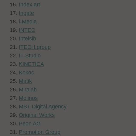
Index.art
Ingate
i-Media
INTEC
Intelsib
ITECH.group
IT-Studio
KINETICA
Kokoc
Matik
Miralab
Molinos
MST Digital Agency
Original Works
Peon AG
Promotion Group