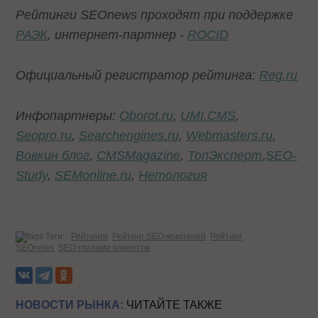
Рейтинги
SEOnews
проходят при поддержке
РАЭК
,
интернет-партнер -
ROCID
Официальный регистратор рейтинга:
Reg
.
ru
Инфопартнеры
:
Oborot
.
ru
,
UMI
.
CMS
,
Seopro
.
ru
,
Searchengines
.
ru
,
Webmasters
.
ru
,
Вовкин блог
,
CMS
Magazine
,
ТопЭксперт
,
SEO
-
Study
,
SEMonline
.
ru
,
Нетология
Теги:
Рейтинги
Рейтинг SEO-компаний
Рейтинг
SEOnews
SEO глазами клиентов
НОВОСТИ РЫНКА:
ЧИТАЙТЕ ТАКЖЕ