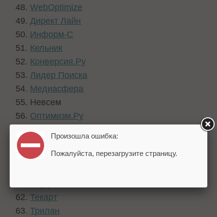
WebOptimize
Директ Лайн
Информ-С
Кельник
Конверсия.Ру
Лидер Поиска
Медиасфера
Невсем
Оптимизм.Ру
Пиксель Плюс
Произошла ошибка:
Портал Инфо
Пожалуйста, перезагрузите страницу.
РБС (bdbd.ru)
Снайпер
Студия Спичка
Текарт
Трилан