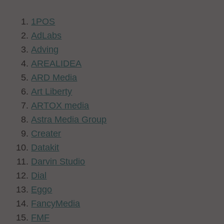
1POS
AdLabs
Adving
AREALIDEA
ARD Media
Art Liberty
ARTOX media
Astra Media Group
Creater
Datakit
Darvin Studio
Dial
Eggo
FancyMedia
FMF