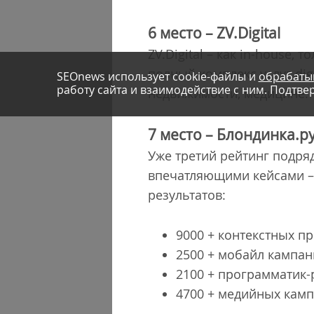
6 место
–
ZV.Digital
ZV.Digital – как in-house
полный комплекс услуг dig
SEOnews использует cookie-файлы и
обрабаты
работу сайта и взаимодействие с ним. Подтвер
недвижимости, медицине.
7 место
–
Блондинка.р
Уже третий рейтинг подря
впечатляющими кейсами – 
результатов:
9000 + контекстных пр
2500 + мобайл кампан
2100 + программатик
4700 + медийных камп