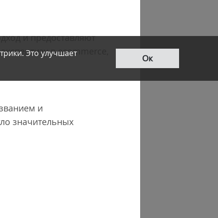
подход и предоставляют
ю экспертизу в ecommerce,
трики. Это улучшает
Ок
азванием и
гло значительных