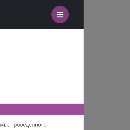
≡
амы, проведенного