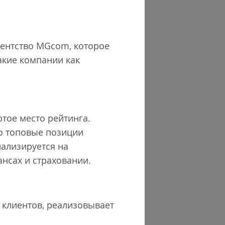
гентство MGcom, которое
акие компании как
ртое место рейтинга.
но топовые позиции
циализируется на
ансах и страховании.
т клиентов, реализовывает