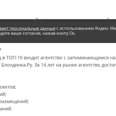
, только агентство. Тут применяют индивидуальный 
ital, включая консалтинг. Агентство имеет высоку
вает персональные данные
с использованием Яндекс Ме
дите ваше согласие, нажав кнопу Ок.
у
д в ТОП-10 входит агентство с запоминающимся н
Блондинка.Ру. За 14 лет на рынке агентство дости
оектов;
ий;
-размещений;
аний.