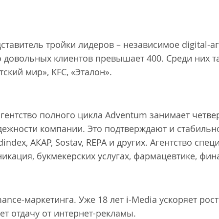
ставитель тройки лидеров – независимое digital-а
ло довольных клиентов превышает 400. Среди них т
тский мир», KFC, «Эталон».
 агентство полного цикла Adventum занимает четве
адежности компании. Это подтверждают и стабиль
dindex, АКАР, Sostav, REPA и других. Агентство спе
икация, букмекерских услугах, фармацевтике, фин
rmance-маркетинга. Уже 18 лет i-Media ускоряет рос
ает отдачу от интернет-рекламы.