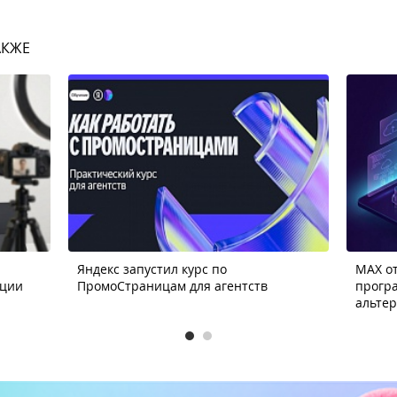
АКЖЕ
Яндекс запустил курс по
MAX от
ации
ПромоСтраницам для агентств
прогр
альте