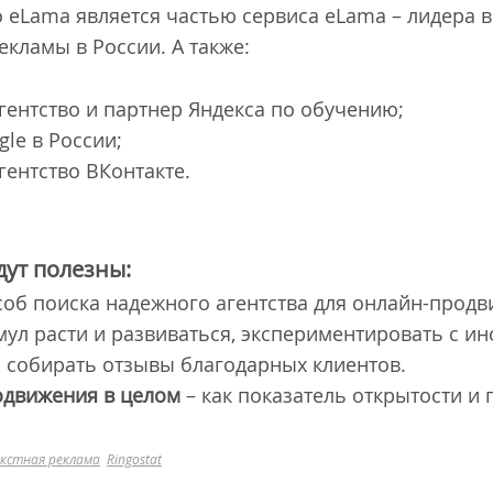
о eLama является частью сервиса eLama – лидера в
кламы в России. А также:
ентство и партнер Яндекса по обучению;
le в России;
ентство ВКонтакте.
дут полезны:
соб поиска надежного агентства для онлайн-продв
мул расти и развиваться, экспериментировать с и
 собирать отзывы благодарных клиентов.
одвижения в целом
– как показатель открытости и 
кстная реклама
Ringostat