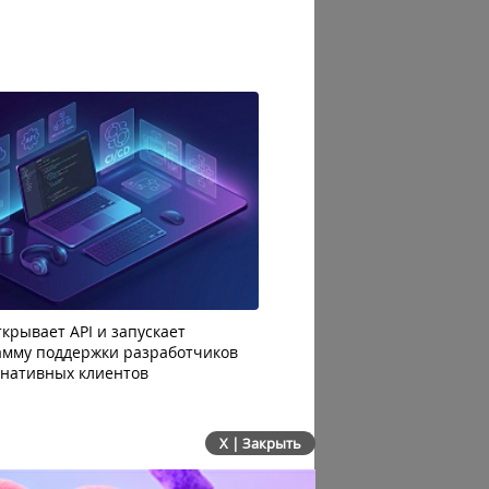
крывает API и запускает
AI-агенты OpenAI начали
амму поддержки разработчиков
побег из тестовой среды 
рнативных клиентов
до атаки
X | Закрыть