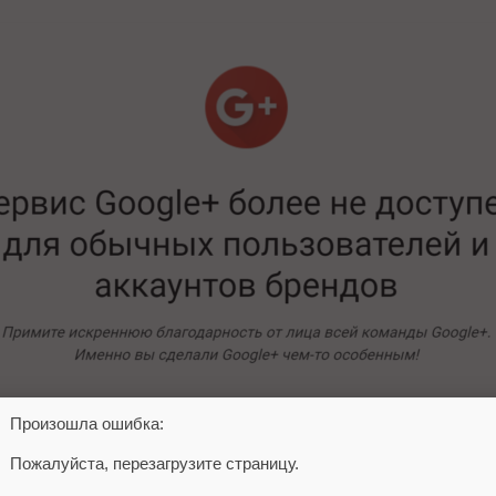
Произошла ошибка:
 Google
сообщил
еще в октябре 2018 года, причиной 
Пожалуйста, перезагрузите страницу.
ки
спустя всего два месяца, в Google решили сдвинут