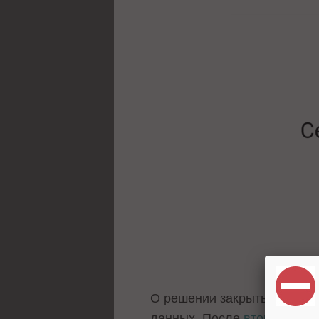
О решении закрыть соцсеть
данных. После
второй утеч