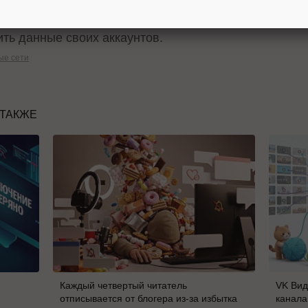
ю дату компания
сообщила
в конце января 2019, у п
ить данные своих аккаунтов.
ые сети
 ТАКЖЕ
Каждый четвертый читатель
VK Вид
отписывается от блогера из-за избытка
канала