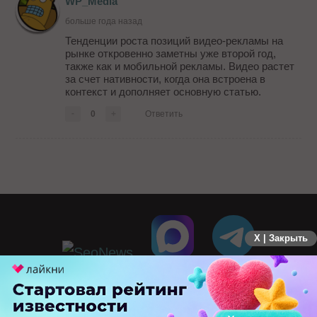
WP_Media
больше года назад
Тенденции роста позиций видео-рекламы на
рынке откровенно заметны уже второй год,
также как и мобильной рекламы. Видео растет
за счет нативности, когда она встроена в
контекст и дополняет основную статью.
-
0
+
Ответить
X | Закрыть
ПЕРЕЙТИ НА ПОЛНУЮ ВЕРСИЮ
© SEOnews.ru Все права защищены. 2026