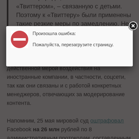
«Твиттером», – связанную с детьми.
Поэтому к «Твиттеру» были применены
такие резкие меры по замедлению. Не
блокировке, а замедлению, – сказал
Произошла ошибка:
Липов.
Пожалуйста, перезагрузите страницу.
Он отметил, что штрафы являются
действенной мерой воздействия на
иностранные компании, в частности, соцсети,
так как они связаны и с работой конкретных
менеджеров, отвечающих за модерирование
контента.
Напомним, 25 мая мировой суд
оштрафовал
Facebook
на 26 млн
рублей по 8
административным протоколам, составленным