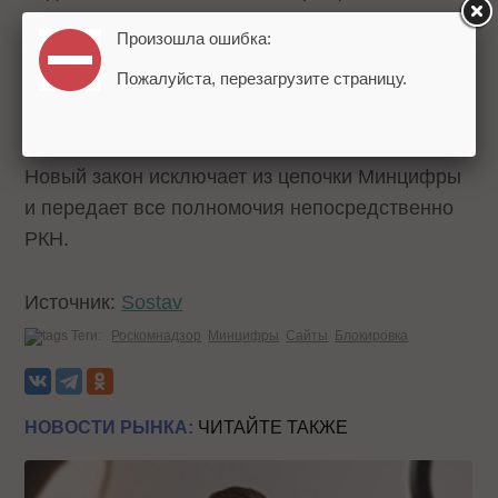
ресурса дело переходило к РКН, который уже
Произошла ошибка:
ставил в известность провайдеров хостинга,
Пожалуйста, перезагрузите страницу.
операторов связи и поисковые системы о
необходимости блокировки.
Новый закон исключает из цепочки Минцифры
и передает все полномочия непосредственно
РКН.
Источник:
Sostav
Теги:
Роскомнадзор
Минцифры
Сайты
Блокировка
НОВОСТИ РЫНКА:
ЧИТАЙТЕ ТАКЖЕ