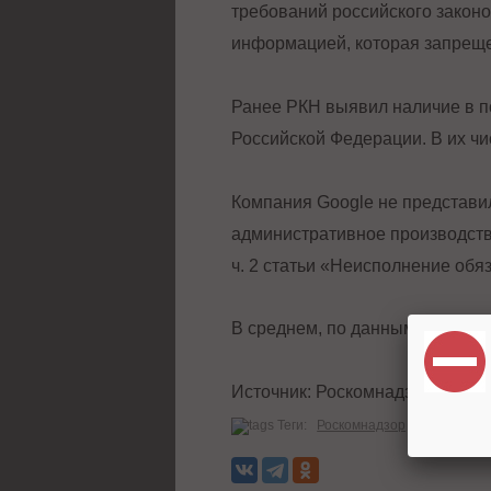
требований российского законо
информацией, которая запреще
Ранее РКН выявил наличие в по
Российской Федерации. В их чи
Компания Google не представи
административное производств
ч. 2 статьи «Неисполнение об
В среднем, по данным РКН,
Goo
Источник:
Роскомнадзор
Теги:
Роскомнадзор
Поисковые 