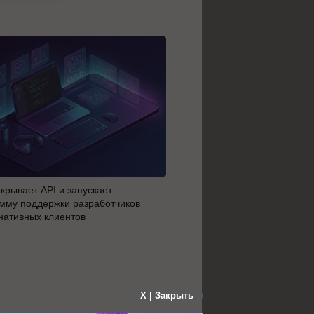
крывает API и запускает
AI-агенты OpenAI начали 
мму поддержки разработчиков
побег из тестовой среды з
нативных клиентов
до атаки
X | Закрыть