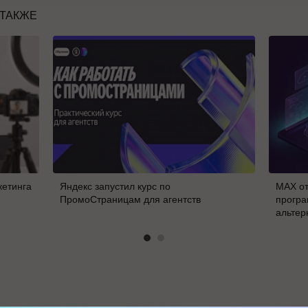
 ТАКЖЕ
кетинга
Яндекс запустил курс по
MAX от
ПромоСтраницам для агентств
програ
альтер
В