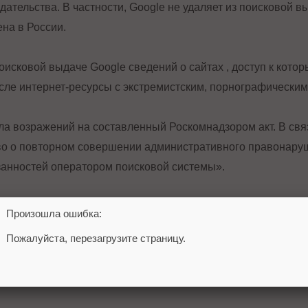
дательства. В частности, Google не удаляет из поисковой в
на в России.
исковой выдаче Google сведений о сайтах , доступ к кото
сле интернет-ресурсы с экстремистским, порнографическим
ла возражений на составленный Роскомнадзором акт. В свя
о о повторном совершении административного правонаруше
язанностей оператором поисковой системы».
gle не удаляет из поисковой выдачи до 30% «опасного» кон
Произошла ошибка:
Пожалуйста, перезагрузите страницу.
системы
Google
Судебное разбирательство