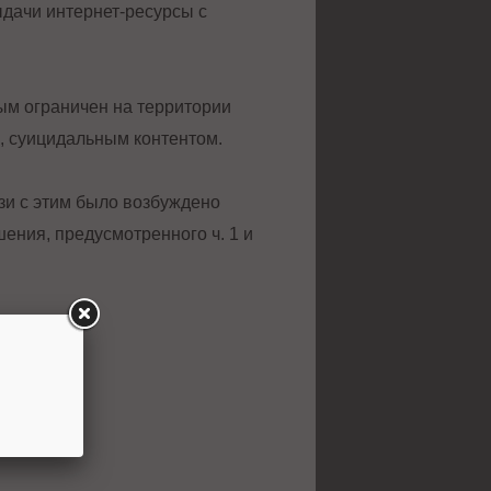
ыдачи интернет-ресурсы с
рым ограничен на территории
, суицидальным контентом.
зи с этим было возбуждено
ния, предусмотренного ч. 1 и
тента.