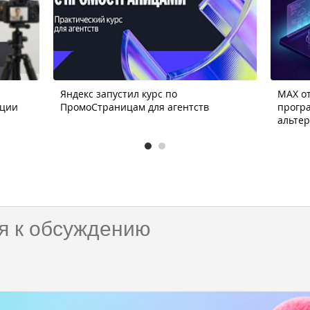
Яндекс запустил курс по
MAX от
ации
ПромоСтраницам для агентств
прогр
альте