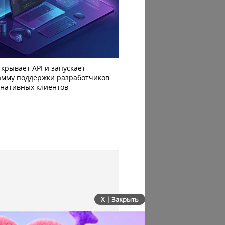
крывает API и запускает
AI-агенты OpenAI начали
амму поддержки разработчиков
побег из тестовой среды 
рнативных клиентов
до атаки
X | Закрыть