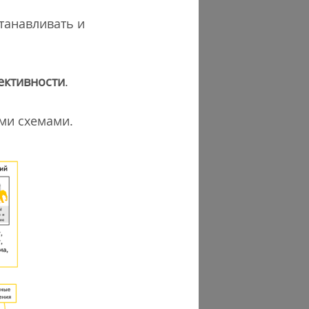
станавливать и
ктивности
.
ми схемами.