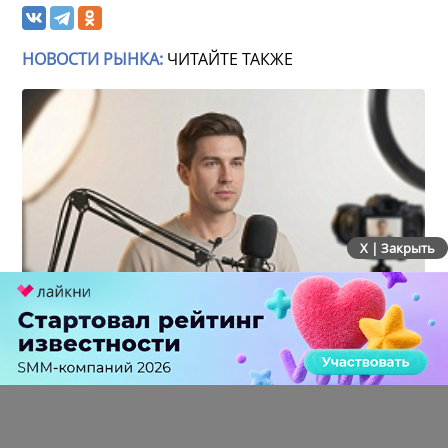
НОВОСТИ РЫНКА:
ЧИТАЙТЕ ТАКЖЕ
X | Закрыть
Российский рынок инфлюенс-маркетинга вошел в
фазу стагнации после нескольких лет роста
0 КОММЕНТАРИЕВ