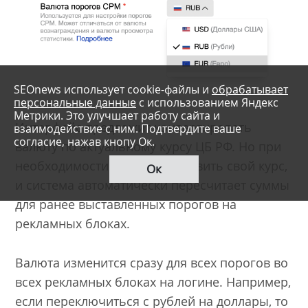
SEOnews использует cookie-файлы и
обрабатывает
персональные данные
с использованием Яндекс
Метрики. Это улучшает работу сайта и
Интерфейс предложит конвертировать
взаимодействие с ним. Подтвердите ваше
согласие, нажав кнопу Ок.
валюту по актуальному курсу ЦБ РФ. Но при
необходимости можно установить свой курс,
Ок
и система автоматически пересчитает суммы
для ранее выставленных порогов на
рекламных блоках.
Валюта изменится сразу для всех порогов во
всех рекламных блоках на логине. Например,
если переключиться с рублей на доллары, то