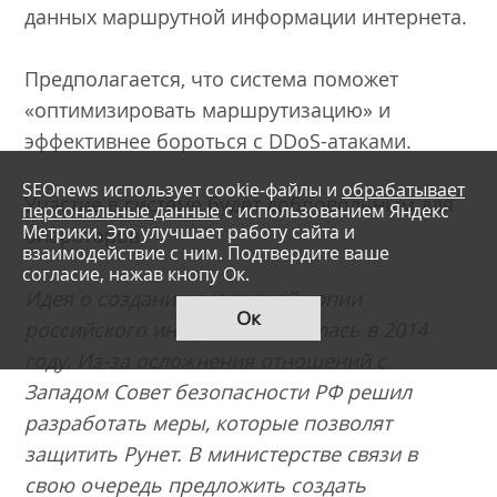
данных маршрутной информации интернета.
Предполагается, что система поможет
«оптимизировать маршрутизацию» и
эффективнее бороться с DDoS-атаками.
SEOnews использует cookie-файлы и
обрабатывает
Участие в системе будет добровольным для
персональные данные
с использованием Яндекс
Метрики. Это улучшает работу сайта и
операторов.
взаимодействие с ним. Подтвердите ваше
согласие, нажав кнопу Ок.
Идея о создании резервной копии
Ок
российского интернета появилась в 2014
году. Из-за осложнения отношений с
Западом Совет безопасности РФ решил
разработать меры, которые позволят
защитить Рунет. В министерстве связи в
свою очередь предложить создать