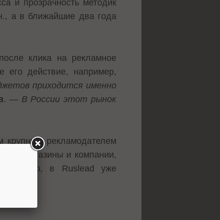
са и прозрачность методик
н., а в ближайшие два года
после клика на рекламное
е его действие, например,
джетов приходится именно
в
. —
В России этот рынок
ым крупным рекламодателем
нлайн-магазины и компании,
ожительно, в Ruslead уже
гроков.