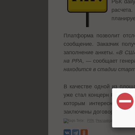
РБК dail
расчета.
планируе
Платформа позволит отсл
сообщение. Заказчик полу
заполнение анкеты. «
В США
на PPA
, — сообщает генер
находится в стадии стар
В качестве одной из площ
уже стал концерн Pfizer. 
которым интересно привл
заключены договоры с Тран
Теги:
PPA
Рекламодателям
Рекл