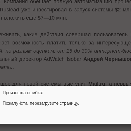
y
. Компания обещает полную автоматизацию процес
 Ruslead уже инвестировал в запуск системы $2 мл
т вложить еще $7—10 млн.
еживать, какие действия совершал пользователь 
чает возможность платить только за интересующе
, по разным оценкам, от 15 до 30% интернет-бю
альный директор AdWatch Isobar
Андрей Чернышо
тапа
».
адок для новой системы выступит
Mail.ru
, а перв
Система будет ориентирована в первую очередь на о
Произошла ошибка:
ечение пользователей на промоакции. Предпол
Пожалуйста, перезагрузите страницу.
скапиталбанком, Пробизнесбанком и рядом других и
амные сети
Mail.ru
Рунет