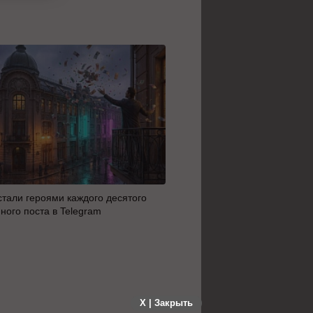
стали героями каждого десятого
Минцифры не будет огран
ного поста в Telegram
доступ детей к соцсетям
X | Закрыть