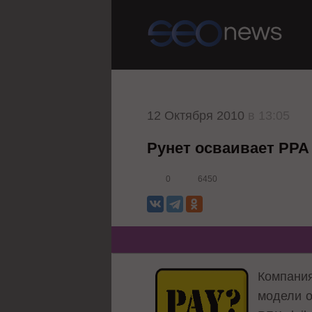
12 Октября 2010
в 13:05
Рунет осваивает PPA
0
6450
Компан
модели о