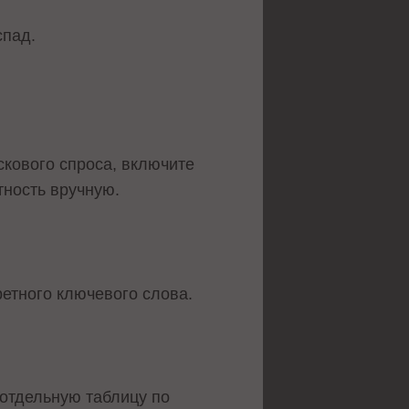
спад.
скового спроса, включите
тность вручную.
ретного ключевого слова.
отдельную таблицу по