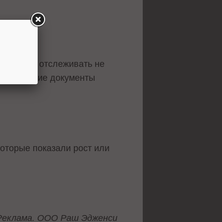
зможность отслеживать не
овать, какие документы
которые показали рост или
Реклама. ООО Раш Эдженси