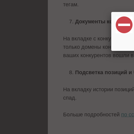
тегам.
Документы конкурен
На вкладке с конкурентами
только домены конкурентов,
ваших конкурентов вошли в 
Подсветка позиций и
На вкладку истории позици
спад.
Больше подробностей
по с