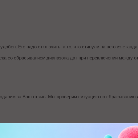
добен. Его надо отключить, а то, что стянули на него из станда
ска со сбрасыванием диапазона дат при переключении между от
годарим за Ваш отзыв. Мы проверим ситуацию по сбрасыванию 