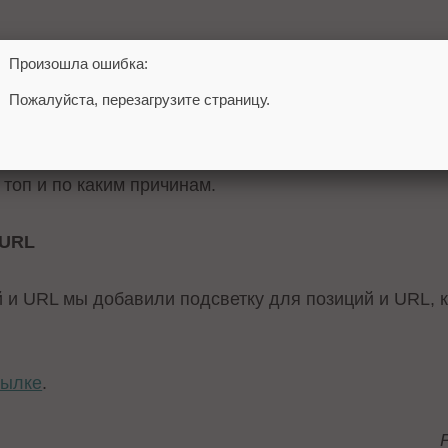
Произошла ошибка:
тов
Пожалуйста, перезагрузите страницу.
 мы добавили сортировку конкурентов по тегам и во
 но и их документы. Теперь будет удобнее анализир
топ и по каким причинам.
 URL
й и URL мы добавили подсветку для позиций и URL, 
сылке
.