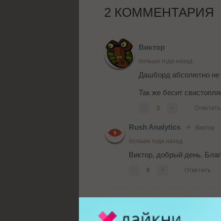
2 КОММЕНТАРИЯ
Виктор
больше года назад
Дашборд абсолютно не у
Так же бесит свистопля
-
3
+
Ответить
Rush Analytics
Виктор
больше года назад
Виктор, добрый день. Бла
-
0
+
Ответить