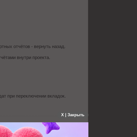
ртных отчётов - вернуть назад.
чётами внутри проекта.
дат при переключении вкладок.
X | Закрыть