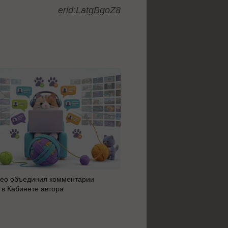
erid:LatgBgoZ8
ео объединил комментарии
Яндекс 360 усилил блок AI 
 в Кабинете автора
автоматизацию: июльское 
сервисов