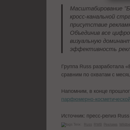
Масштабирование "Бр
кросс-канальной стр
присутствие реклам
Объединив все цифро
визуальную доминан
эффективность рекл
Группа Russ разработала «
сравним по охватам с меся
Напомним, в конце прошлог
парфюмерно-косметической
Источник: пресс-релиз Russ
Теги:
Russ
RWB
Реклама
Wildbe