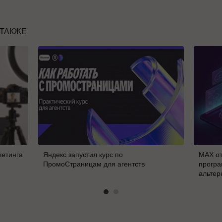
 ТАКЖЕ
кетинга
Яндекс запустил курс по
MAX от
ПромоСтраницам для агентств
програ
альтер
В