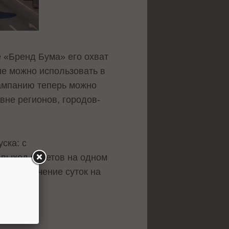
 «Бренд Бума» его охват
ые можно использовать в
кампанию теперь можно
овне регионов, городов-
ска: с
 выход макетов на одном
ание в течение суток на