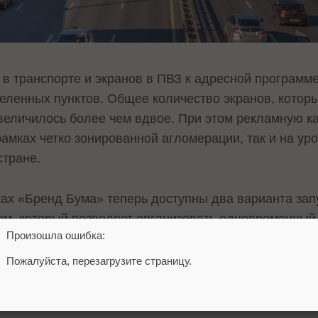
в транспорте и экранов в ПВЗ к адресной программе
селенных пунктов. Общее количество экранов, котор
увеличилось более чем вдвое. При этом рекламную 
рамках четко зонированной агломерации, так и на ур
стране.
ах «Бренд Бума» теперь доступны два варианта запу
м, который позволяет организовать одновременный
Произошла ошибка:
нхронизации – когда обеспечивается циклическое вещ
 форматах.
Пожалуйста, перезагрузите страницу.
 по продажам Russ: