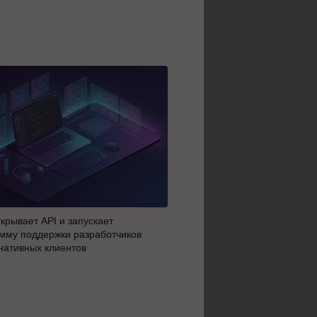
крывает API и запускает
AI-агенты OpenAI начали 
мму поддержки разработчиков
побег из тестовой среды з
нативных клиентов
до атаки