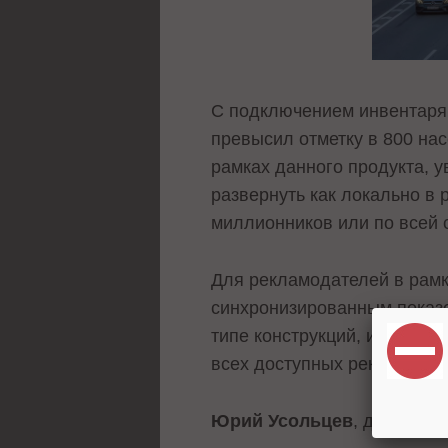
С подключением инвентаря 
превысил отметку в 800 на
рамках данного продукта, 
развернуть как локально в 
миллионников или по всей 
Для рекламодателей в рамк
синхронизированным показо
типе конструкций, и без си
всех доступных рекламных
Юрий Усольцев
, директор