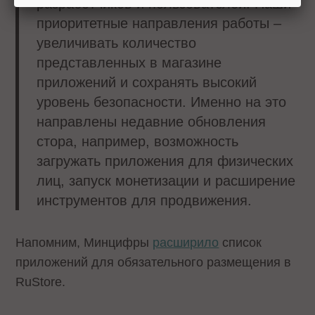
разработчиков и пользователей. Наши
приоритетные направления работы –
увеличивать количество
представленных в магазине
приложений и сохранять высокий
уровень безопасности. Именно на это
направлены недавние обновления
стора, например, возможность
загружать приложения для физических
лиц, запуск монетизации и расширение
инструментов для продвижения.
Напомним, Минцифры
расширило
список
приложений для обязательного размещения в
RuStore.