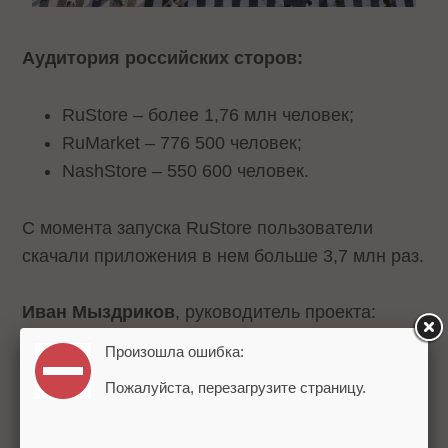
Аудитория российских сторов:
RuStore – более 1,76 млн человек;
RuMarket – 776 500 человек;
NashStore – 550 600 человек.
С момента запуска RuStore пользователи
скачали приложения в нем больше 3,7 млн раз.
Иван Мыздриков
, руководитель проекта:
Произошла ошибка:
RuStore продолжает развивать
Пожалуйста, перезагрузите страницу.
функциональность платформы и с
каждым днем становится удобнее для