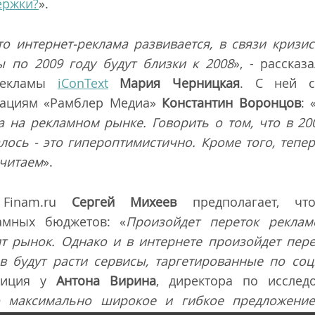
ержки?
».
о интернет-реклама развивается, в связи кризи
ы по 2009 году будут близки к 2008
», - расска
 рекламы
iConText
Мария Черницкая
. С ней с
кациям «Рамблер Медиа»
Константин Воронцов
: 
 на рекламном рынке. Говорить о том, что в 20
лось - это гипероптимистично. Кроме того, тепе
считаем
».
 Finam.ru
Сергей Михеев
предполагает, ч
амных бюджетов: «
Произойдет переток рекла
ит рынок. Однако и в интернете произойдет пере
в будут расти сервисы, таргетированные по со
зиция у
Антона Вирина
, директора по исследо
го максимально широкое и гибкое предложение