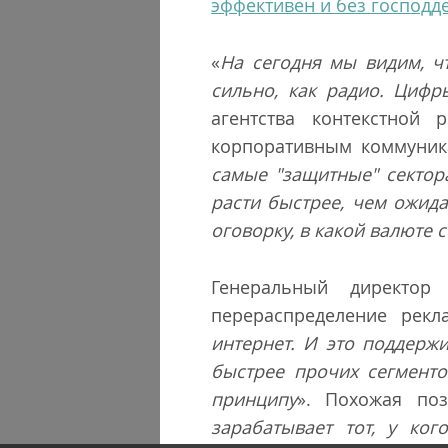
эффективен и без господд
«
На сегодня мы видим, чт
сильно, как радио. Цифр
агентства контекстной
корпоративным коммуни
самые "защитные" сектора
расти быстрее, чем ожида
оговорку, в какой валюте 
Генеральный директор
перераспределение рекл
интернет. И это поддерж
быстрее прочих сегменто
принципу
». Похожая по
зарабатывает тот, у ко