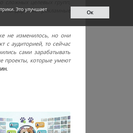
о сложных целевых групп,
трики. Это улучшает
естандартные рекламные
Ок
ке не изменилось, но они
т с аудиторией, то сейчас
чились сами зарабатывать
е проекты, которые умеют
рин
.