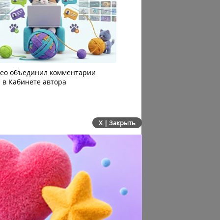
део объединил комментарии
Яндекс 360 усилил блок AI
 в Кабинете автора
автоматизацию: июльско
сервисов
X | Закрыть