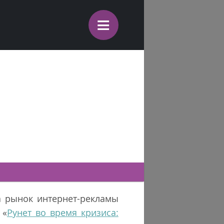
≡
а рынок интернет-рекламы
 «
Рунет во время кризиса: