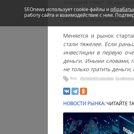
широкий охват по выгодн
SEOnews использует cookie-файлы и
обрабаты
плюс очень многие рек
работу сайта и взаимодействие с ним. Подтвер
решения, выделяющие их
Меняется и рынок старта
стали тяжелее. Если рань
инвестиции в первую оче
деньги. Иными словами, 
не только тратить деньги,
Теги:
Интернет-реклама
Конферен
НОВОСТИ РЫНКА:
ЧИТАЙТЕ Т