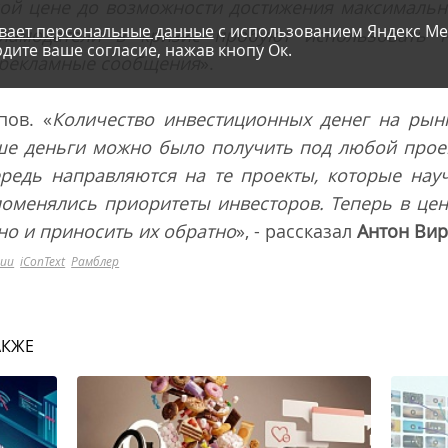
ой цене до возможности достижения максимальн
вает персональные данные
с использованием Яндекс Ме
ламодатели в кризис пробуют использовать н
дите ваше согласие, нажав кнопу Ок.
 рекламные сообщения
».
пов. «
Количество инвестиционных денег на рын
ше деньги можно было получить под любой проек
редь направляются на те проекты, которые нау
поменялись приоритеты инвесторов. Теперь в цен
 но и приносить их обратно
», - рассказал
Антон Ви
ции
iConText
Рамблер
АКЖЕ