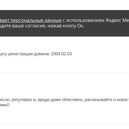
вает персональные данные
с использованием Яндекс Ме
дите ваше согласие, нажав кнопу Ок.
ату регистрации домена: 2004.02.03
ресно, регулярно и, вроде даже обективно, расказывайте о ново
омы!!