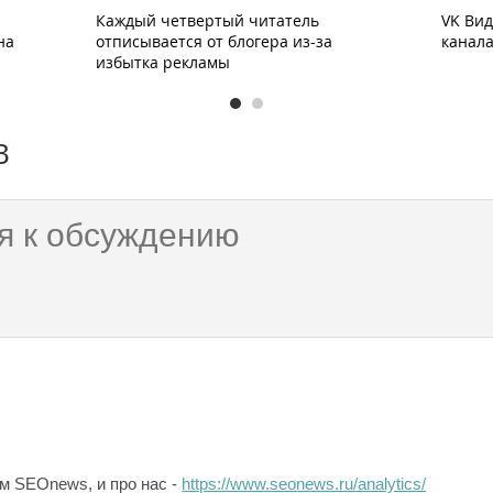
Каждый четвертый читатель
VK Ви
на
отписывается от блогера из-за
канала
избытка рекламы
В
ам SEOnews, и про нас -
https://www.seonews.ru/analytics/