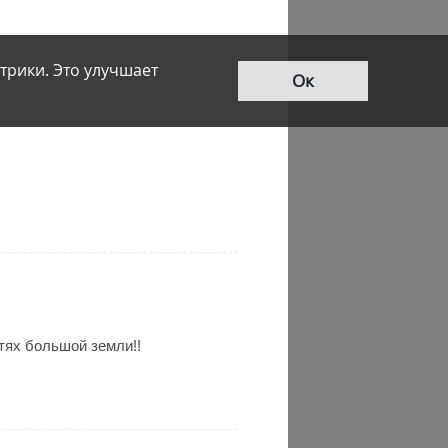
трики. Это улучшает
Ок
стях большой земли!!