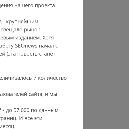
дения нашего проекта.
едь крупнейшим
 освещало рынок
левым изданием. Хотя
работу SEOnews начал с
й (эта новость станет
еличивалось и количество
зователей сайта, и мы
 - до 57 000 по данным
траниц. И все эти
месяц.