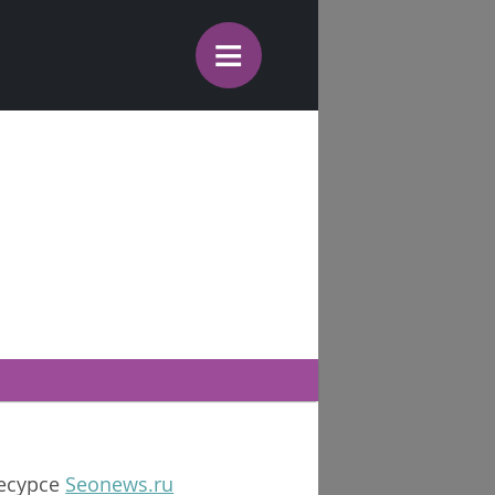
≡
ресурсе
Seonews.ru