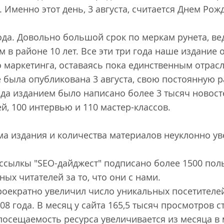
 Именно этот день, 3 августа, считается Днем Рож
ода. Довольно большой срок по меркам рунета, в
 в районе 10 лет. Все эти три года наше издание
 маркетинга, оставаясь пока единственным отрас
е была опубликована 3 августа, свою постоянную 
года изданием было написано более 3 тысяч новосте
тей, 100 интервью и 110 мастер-классов.
а издания и количества материалов неуклонно ув
сылкы "SEO-дайджест" подписано более 1500 поль
ых читателей за то, что они с нами.
роекратно увеличил число уникальных посетителей
8 года. В месяц у сайта 165,5 тысяч просмотров с
 посещаемость ресурса увеличивается из месяца в 