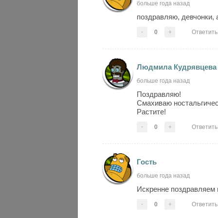
больше года назад
поздравляю, девчонки, а
-
0
+
Ответить
Людмила Кудрявцева
больше года назад
Поздравляю!
Смахиваю ностальгичес
Растите!
-
0
+
Ответить
Гость
больше года назад
Искренне поздравляем 
-
0
+
Ответить