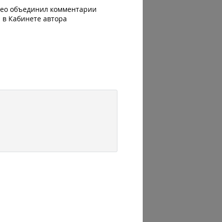
део объединил комментарии
Яндекс 360 усилил блок AI
 в Кабинете автора
автоматизацию: июльско
сервисов