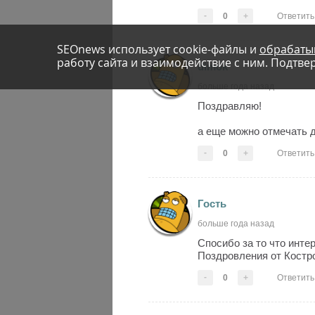
-
0
+
Ответить
SEOnews использует cookie-файлы и
обрабаты
работу сайта и взаимодействие с ним. Подтвер
dimok
больше года назад
Поздравляю!
а еще можно отмечать д
-
0
+
Ответить
Гость
больше года назад
Спосибо за то что инте
Поздровления от Костр
-
0
+
Ответить