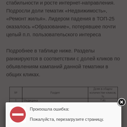
стабильности и росте интернет-направления.
Подросли доли тематик «Недвижимость»,
«Ремонт жилья». Лидером падения в ТОП-25
оказалось «Образование», потерявшее почти
целый п.п. пользовательского интереса
Подробнее в таблице ниже. Разделы
ранжируются в соответствии с долей кликов по
объявлениям кампаний данной тематики в
общих кликах.
Произошла ошибка:
Пожалуйста, перезагрузите страницу.