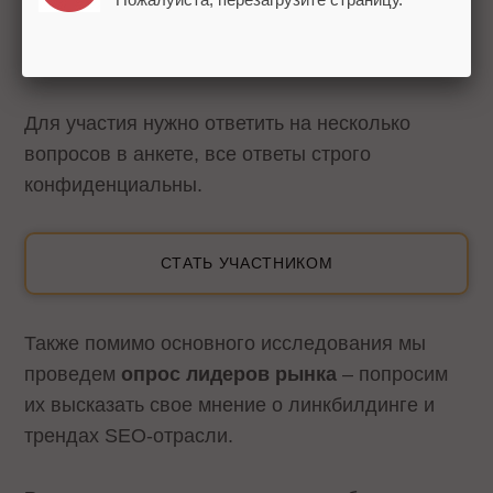
Тренды SEO-отрасли и прогнозы на 2021
год.
Для участия нужно ответить на несколько
вопросов в анкете, все ответы строго
конфиденциальны.
СТАТЬ УЧАСТНИКОМ
Также помимо основного исследования мы
проведем
опрос лидеров рынка
– попросим
их высказать свое мнение о линкбилдинге и
трендах SEO-отрасли.