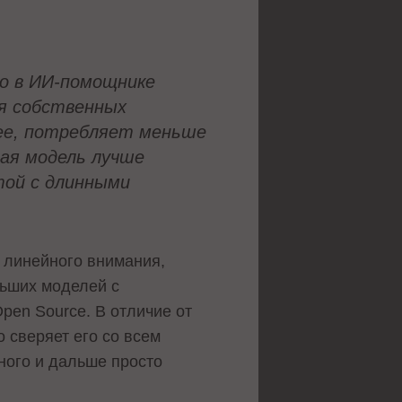
но в ИИ-помощнике
ия собственных
рее, потребляет меньше
ная модель лучше
той с длинными
й линейного внимания,
льших моделей с
pen Source. В отличие от
 сверяет его со всем
ного и дальше просто