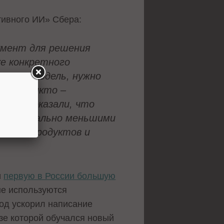
тивного ИИ» Сбера:
румент для решения
ке конкретного
такую модель, нужно
делал никто –
0. Мы доказали, что
принципиально меньшими
новых продуктов и
и
первую в России большую
ые используются
од ускорил написание
зе которой обучался новый