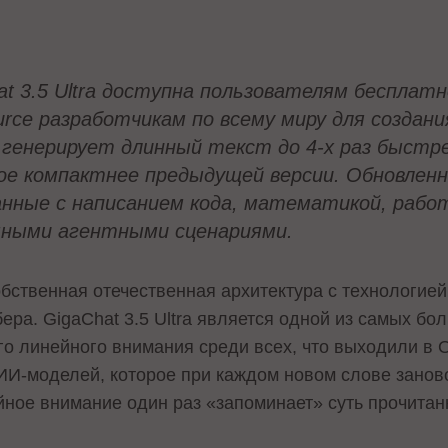
at 3.5 Ultra доступна пользователям бесплат
urce разработчикам по всему миру для создан
 генерирует длинный текст до 4-х раз быст
вое компактнее предыдущей версии. Обновлен
анные с написанием кода, математикой, рабо
ными агентными сценариями.
обственная отечественная архитектура с технологие
ра. GigaChat 3.5 Ultra является одной из самых бо
о линейного внимания среди всех, что выходили в O
ИИ-моделей, которое при каждом новом слове заново
ное внимание один раз «запоминает» суть прочитан