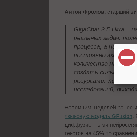
Антон Фролов
, старший в
GigaChat 3.5 Ultra 
реальных задач: пол
процесса, а не прос
постоянно экспериме
количество наших эк
создать сильную мод
ресурсами. Хотим, ч
исследований, выход
Напомним, неделей ранее 
языковую модель GFusion
.
диффузионными нейросетями
текстов на 45% по сравнен