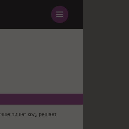
≡
учше пишет код, решает