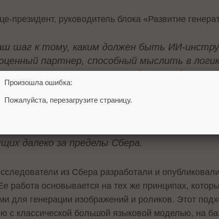
ице-президент, руководитель блока «Развитие генера
– наш шаг к тому, каким должен быть ИИ-инст
ноценный партнер, способный мыслить в логи
то отвечать на вопросы. Чтобы разработать 
Произошла ошибка:
нтировать и пробовать то, чего до тебя не 
Пожалуйста, перезагрузите страницу.
спериментов выросло более чем вдвое, до 150
ель можно на собственной архитектуре и с 
тобы наши решения становились основой для 
ящих далеко за пределы Сбера.
исследователи из Сбера разработали и опубликовал
 Ее работа основывается на тех же принципах, котор
 для генерации изображений и роликов. Этот подх
ию с классической большой языковой моделью, на ба