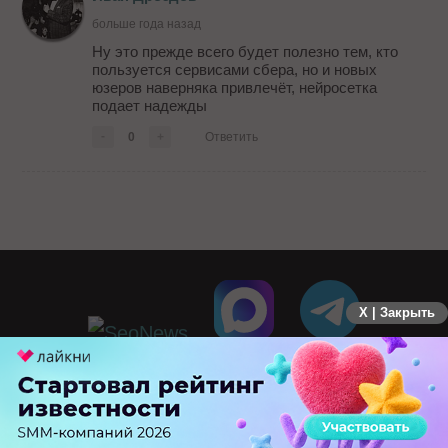
больше года назад
Ну это прежде всего будет полезно тем, кто
пользуется сервисами сбера, но и новых
юзеров наверняка привлечёт, нейросетка
подает надежды
-
0
+
Ответить
X | Закрыть
ПЕРЕЙТИ НА ПОЛНУЮ ВЕРСИЮ
© SEOnews.ru Все права защищены. 2026