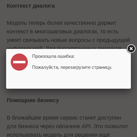
Контекст диалога
Модель теперь более качественно держит
контекст в многошаговых диалогах, то есть
умеет связывать новые вопросы с предыдущей
информацией. Для русскоязычных диалогов
Произошла ошибка:
улучшилось качество сжатия текста, теперь
пользователь может работать с текстом на 15%
Пожалуйста, перезагрузите страницу.
длиннее, чем раньше. Ответы генерируются
быстрее, чем раньше.
Помощник бизнесу
В ближайшее время сервис станет доступен
для бизнеса через облачное API. Это позволит
использовать модель для решения ещё