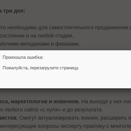
а три дня:
что необходимо для самостоятельного продвижения 
остоянии и на любой стадии,
абочими методиками и фишками,
наниях в области SEO,
Произошла ошибка:
 реально работает, а что нет, развеять все домыслы 
Пожалуйста, перезагрузите страницу.
тересующие вас вопросы.
еса, маркетологов и новичков.
На выходе у них по
 любого сайта «с нуля» и до результата.
листов.
Смогут актуализировать знания, расширить 
 интересующие вопросы эксперту-практику с многоле