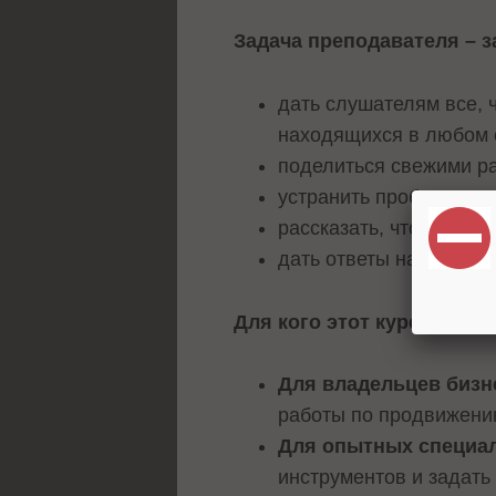
Задача преподавателя – з
дать слушателям все, 
находящихся в любом с
поделиться свежими р
устранить пробелы в з
рассказать, что сейчас
дать ответы на все ин
Для кого этот курс:
Для владельцев бизн
работы по продвижению
Для опытных специа
инструментов и задать