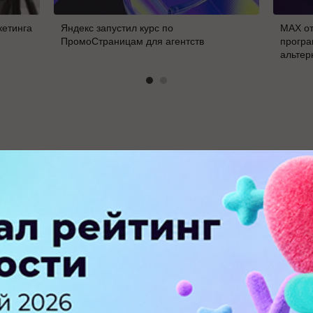
кетинга
Яндекс запустил курс по
MAX от
ПромоСтраницам для агентств
програ
альтер
В
ПЕРЕЙТИ НА ПОЛНУЮ ВЕРСИЮ
© SEOnews.ru Все права защищены. 2026