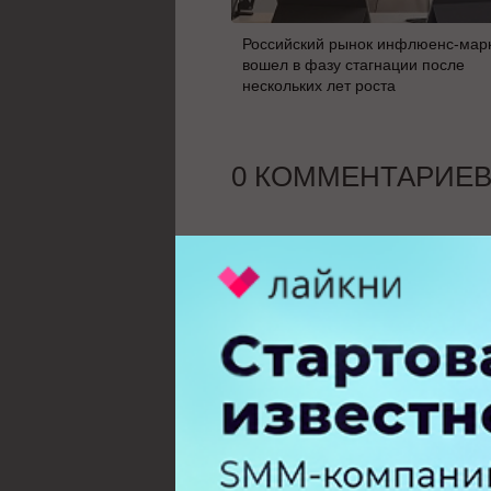
Российский рынок инфлюенс-мар
вошел в фазу стагнации после
нескольких лет роста
0 КОММЕНТАРИЕ