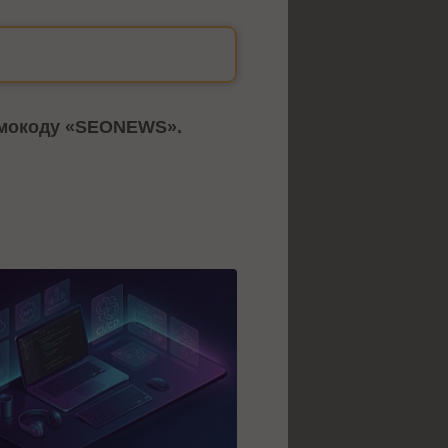
омокоду «SEONEWS».