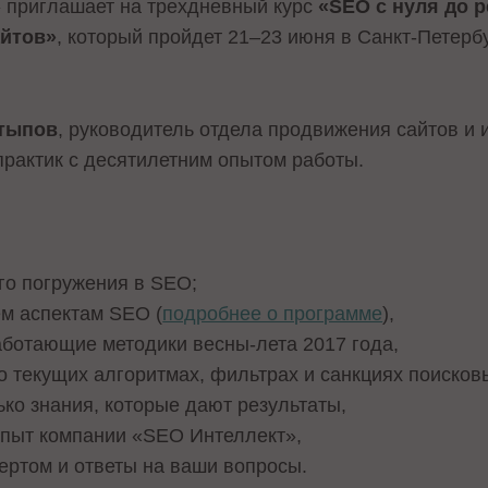
 приглашает на трехдневный курс
«SEO c нуля до р
айтов»
, который пройдет 21–23 июня в Санкт-Петерб
тыпов
, руководитель отдела продвижения сайтов и 
практик c десятилетним опытом работы.
ого погружения в SEO;
ем аспектам SEO (
подробнее о программе
),
аботающие методики весны-лета 2017 года,
 текущих алгоритмах, фильтрах и санкциях поисков
ко знания, которые дают результаты,
опыт компании «SEO Интеллект»,
ертом и ответы на ваши вопросы.