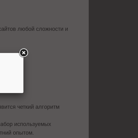
сайтов любой сложности и
и мифы,
явится четкий алгоритм
набор используемых
тний опытом.