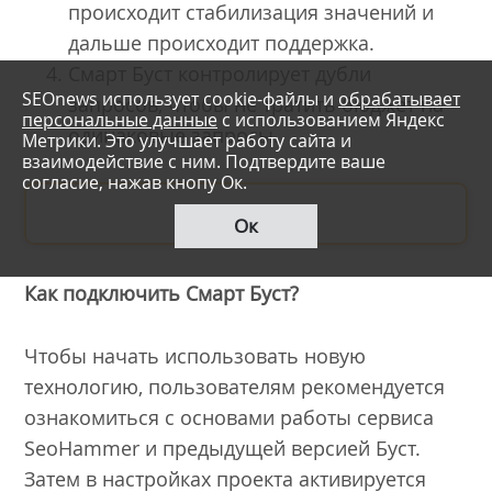
происходит стабилизация значений и
дальше происходит поддержка.
Смарт Буст контролирует дубли
SEOnews использует cookie-файлы и
обрабатывает
запросов, чтобы не тратить бюджет на
персональные данные
с использованием Яндекс
одинаковые запросы.
Метрики. Это улучшает работу сайта и
взаимодействие с ним. Подтвердите ваше
согласие, нажав кнопу Ок.
ПОПРОБОВАТЬ
Ок
Как подключить Смарт Буст?
Чтобы начать использовать новую
технологию, пользователям рекомендуется
ознакомиться с основами работы сервиса
SeoHammer и предыдущей версией Буст.
Затем в настройках проекта активируется