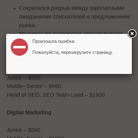
Сократился разрыв между зарплатными
ожиданиями соискателей и предложением
рынка.
Медиана по зарплатам специалистов
Произошла ошибка:
составила:
Пожалуйста, перезагрузите страницу.
SEO
Junior – $500
Middle−Senior – $990
Head of SEO, SEO Team Lead – $1800
Digital Marketing
Junior – $580