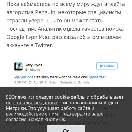
Пока вебмастера по всему миру ждут апдейта
алгоритма Penguin, некоторые специалисты
отрасли уверены, что он может стать
последним. Аналитик отдела качества поиска
Google Гэри Илш рассказал об этом в своем
аккаунте в Twitter.
SEOnews использует cookie-файлы и
обрабатывает
персональные данные
с использованием Яндекс
Долгожданный апдейт переведет Penguin в
Метрики. Это улучшает работу сайта и
взаимодействие с ним. Подтвердите ваше
режим непрерывных обновлений. Скорее
согласие, нажав кнопу Ок.
всего, это означает, что новые апдейты
Ок
просто не понадобятся.