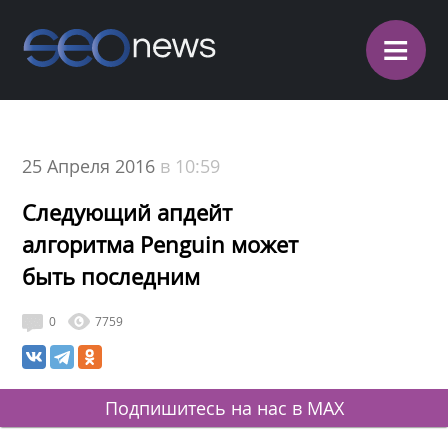
≡
25 Апреля 2016
в 10:59
Следующий апдейт
алгоритма Penguin может
быть последним
0
7759
Подпишитесь на нас в MAX