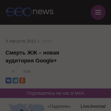
≡
3 Августа 2011
в 14:00
Смерть ЖЖ – новая
аудитория Google+
4
6209
Подпишитесь на нас в MAX
«Падение»
LiveJournal