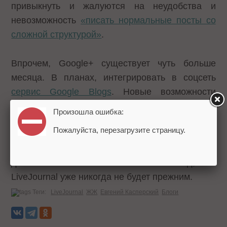
привыкнуть и жалуются на неудобства и
невозможность
«писать нормальные посты со
сложной структурой»
.
Впрочем, Google+ существует чуть больше
месяца. В планах, интегрировать в соцсеть
сервис Google Blogs
. Новые возможности
привлекут блогеров и читателей. Вслед за
Произошла ошибка:
ними потянутся рекламодатели, которые на
Пожалуйста, перезагрузите страницу.
данный момент
обвиняют LiveJournal в
неэффективности
рекламных кампаний. А
дальше… Какой бы ни был исход, но
LiveJournal уже никогда не будет прежним.
Теги:
LiveJournal
ЖЖ
Евгений Касперский
Блоги